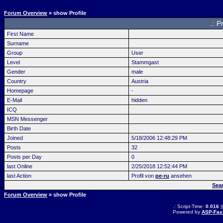
Forum Overview
» show Profile
.: P
First Name
Surname
Group
User
Level
Stammgast
Gender
male
Country
Austria
Homepage
-
E-Mail
hidden
ICQ
MSN Messenger
Birth Date
Joined
5/18/2006 12:48:29 PM
Posts
32
Posts per Day
0
last Online
2/25/2018 12:52:44 PM
last Action
Profil von
pe-ru
ansehen
Sea
Forum Overview
» show Profile
.: Script-Time:
0.016
|
Powered by
ASP-Fas