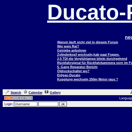
Ducato
ne
Warum läuft nicht viel in diesem Forum
Wer weis Rat?
Getriebe anbohren
Zylinderkopf wechseln,hab paar Fragen.
2,5 TDI die Vorglühlampe blinkt durchgehend
Rückfahrsignal für Rückfahrkammera vorn im 
5. Gang Reparatur Bericht
Öldruckschalter wo?
Erdgas-Ducato
Kupplung wechseln 250er Motor raus ?
Search
Calendar
Gallery
Languag
Login: