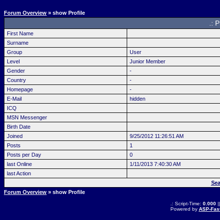
Forum Overview
» show Profile
.: 
First Name
Surname
Group
User
Level
Junior Member
Gender
-
Country
-
Homepage
-
E-Mail
hidden
ICQ
MSN Messenger
Birth Date
Joined
9/25/2012 11:26:51 AM
Posts
1
Posts per Day
0
last Online
1/11/2013 7:40:30 AM
last Action
Sea
Forum Overview
» show Profile
.: Script-Time:
0.000
|
Powered by
ASP-Fas