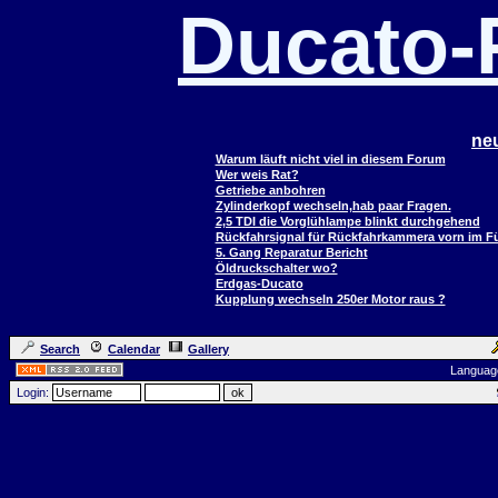
Ducato
ne
Warum läuft nicht viel in diesem Forum
Wer weis Rat?
Getriebe anbohren
Zylinderkopf wechseln,hab paar Fragen.
2,5 TDI die Vorglühlampe blinkt durchgehend
Rückfahrsignal für Rückfahrkammera vorn im 
5. Gang Reparatur Bericht
Öldruckschalter wo?
Erdgas-Ducato
Kupplung wechseln 250er Motor raus ?
Search
Calendar
Gallery
Languag
Login: