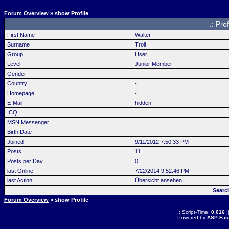
Forum Overview
» show Profile
.: Pro
First Name
Walter
Surname
Troll
Group
User
Level
Junior Member
Gender
-
Country
-
Homepage
-
E-Mail
hidden
ICQ
MSN Messenger
Birth Date
Joined
9/11/2012 7:50:33 PM
Posts
11
Posts per Day
0
last Online
7/22/2014 9:52:46 PM
last Action
Übersicht ansehen
Searc
Forum Overview
» show Profile
.: Script-Time:
0.016
|
Powered by
ASP-Fas