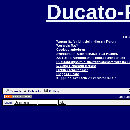
Ducato
ne
Warum läuft nicht viel in diesem Forum
Wer weis Rat?
Getriebe anbohren
Zylinderkopf wechseln,hab paar Fragen.
2,5 TDI die Vorglühlampe blinkt durchgehend
Rückfahrsignal für Rückfahrkammera vorn im 
5. Gang Reparatur Bericht
Öldruckschalter wo?
Erdgas-Ducato
Kupplung wechseln 250er Motor raus ?
Search
Calendar
Gallery
Languag
Login: