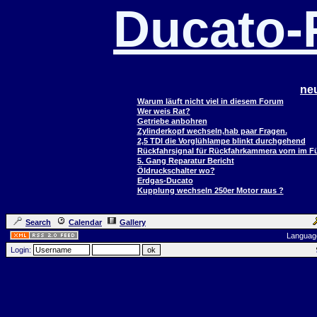
Ducato
ne
Warum läuft nicht viel in diesem Forum
Wer weis Rat?
Getriebe anbohren
Zylinderkopf wechseln,hab paar Fragen.
2,5 TDI die Vorglühlampe blinkt durchgehend
Rückfahrsignal für Rückfahrkammera vorn im 
5. Gang Reparatur Bericht
Öldruckschalter wo?
Erdgas-Ducato
Kupplung wechseln 250er Motor raus ?
Search
Calendar
Gallery
Languag
Login: