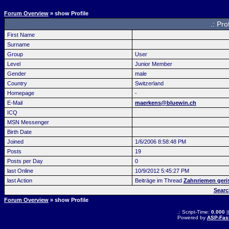
Forum Overview
» show Profile
.: Pro
First Name
Surname
Group
User
Level
Junior Member
Gender
male
Country
Switzerland
Homepage
-
E-Mail
maerkens@bluewin.ch
ICQ
MSN Messenger
Birth Date
Joined
1/6/2006 8:58:48 PM
Posts
19
Posts per Day
0
last Online
10/9/2012 5:45:27 PM
last Action
Beiträge im Thread
Zahnriemen geris
Searc
Forum Overview
» show Profile
.: Script-Time:
0.000
|
Powered by
ASP-Fas