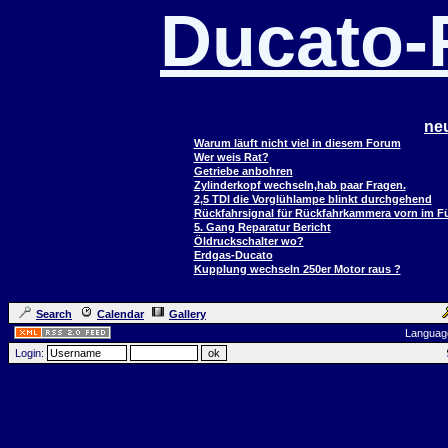
Ducato
ne
Warum läuft nicht viel in diesem Forum
Wer weis Rat?
Getriebe anbohren
Zylinderkopf wechseln,hab paar Fragen.
2,5 TDI die Vorglühlampe blinkt durchgehend
Rückfahrsignal für Rückfahrkammera vorn im 
5. Gang Reparatur Bericht
Öldruckschalter wo?
Erdgas-Ducato
Kupplung wechseln 250er Motor raus ?
Search
Calendar
Gallery
Languag
Login: