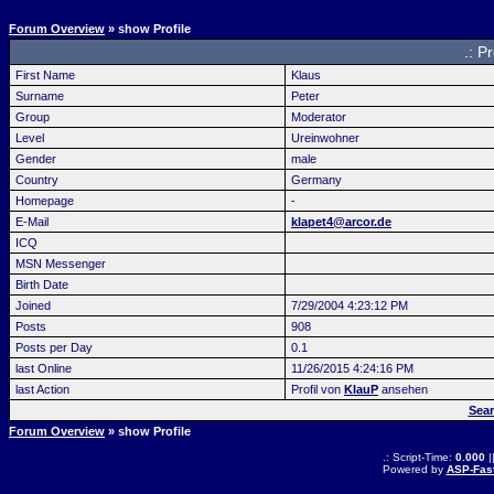
Forum Overview
» show Profile
.: P
First Name
Klaus
Surname
Peter
Group
Moderator
Level
Ureinwohner
Gender
male
Country
Germany
Homepage
-
E-Mail
klapet4@arcor.de
ICQ
MSN Messenger
Birth Date
Joined
7/29/2004 4:23:12 PM
Posts
908
Posts per Day
0.1
last Online
11/26/2015 4:24:16 PM
last Action
Profil von
KlauP
ansehen
Sear
Forum Overview
» show Profile
.: Script-Time:
0.000
|
Powered by
ASP-Fas