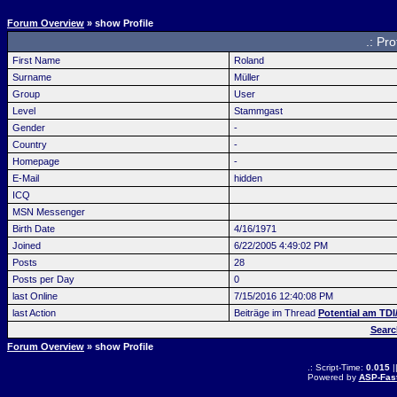
Forum Overview
» show Profile
.: Pr
First Name
Roland
Surname
Müller
Group
User
Level
Stammgast
Gender
-
Country
-
Homepage
-
E-Mail
hidden
ICQ
MSN Messenger
Birth Date
4/16/1971
Joined
6/22/2005 4:49:02 PM
Posts
28
Posts per Day
0
last Online
7/15/2016 12:40:08 PM
last Action
Beiträge im Thread
Potential am TDI/
Searc
Forum Overview
» show Profile
.: Script-Time:
0.015
|
Powered by
ASP-Fas