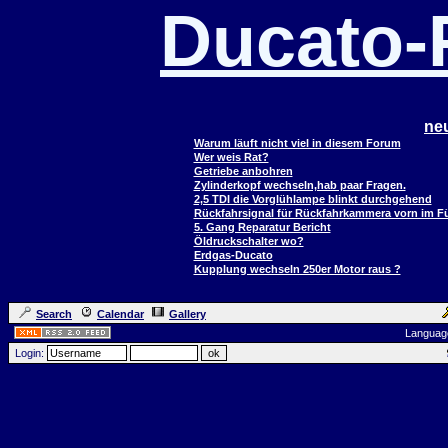
Ducato
ne
Warum läuft nicht viel in diesem Forum
Wer weis Rat?
Getriebe anbohren
Zylinderkopf wechseln,hab paar Fragen.
2,5 TDI die Vorglühlampe blinkt durchgehend
Rückfahrsignal für Rückfahrkammera vorn im 
5. Gang Reparatur Bericht
Öldruckschalter wo?
Erdgas-Ducato
Kupplung wechseln 250er Motor raus ?
Search
Calendar
Gallery
Languag
Login: