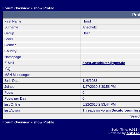
Forum Overview
» show Profile
.: Pro
First Name
Horst
Surname
Anschütz
Group
User
Level
Gender
-
Country
-
Homepage
-
E-Mail
horst.anschuetz@gmx.de
ICQ
MSN Messenger
Birth Date
11/8/1953
Joined
1/27/2010 3:30:58 PM
Posts
0
Posts per Day
0
last Online
5/22/2013 2:53:44 PM
last Action
Threads im Forum
Ducatoforum
les
Searc
Forum Overview
» show Profile
.: Script-Time:
0.016
|
Powered by
ASP-Fas