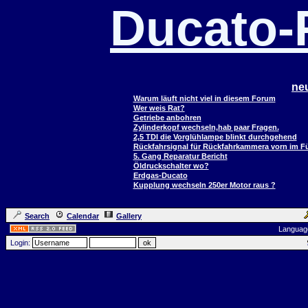
Ducato
ne
Warum läuft nicht viel in diesem Forum
Wer weis Rat?
Getriebe anbohren
Zylinderkopf wechseln,hab paar Fragen.
2,5 TDI die Vorglühlampe blinkt durchgehend
Rückfahrsignal für Rückfahrkammera vorn im 
5. Gang Reparatur Bericht
Öldruckschalter wo?
Erdgas-Ducato
Kupplung wechseln 250er Motor raus ?
Search
Calendar
Gallery
Languag
Login: