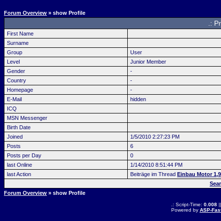
Forum Overview
» show Profile
.: P
First Name
Surname
Group
User
Level
Junior Member
Gender
-
Country
-
Homepage
-
E-Mail
hidden
ICQ
MSN Messenger
Birth Date
Joined
1/5/2010 2:27:23 PM
Posts
6
Posts per Day
0
last Online
1/14/2010 8:51:44 PM
last Action
Beiträge im Thread
Einbau Motor 1,
Sear
Forum Overview
» show Profile
.: Script-Time:
0.008
|
Powered by
ASP-Fas