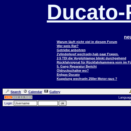
Ducato
ne
Warum läuft nicht viel in diesem Forum
Wer weis Rat?
Getriebe anbohren
Zylinderkopf wechseln,hab paar Fragen.
2,5 TDI die Vorglühlampe blinkt durchgehend
Rückfahrsignal für Rückfahrkammera vorn im 
5. Gang Reparatur Bericht
Öldruckschalter wo?
Erdgas-Ducato
Kupplung wechseln 250er Motor raus ?
Search
Calendar
Gallery
Languag
Login: