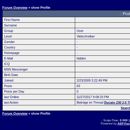
Forum Overview
» show Profile
.: Pro
First Name
Surname
Group
User
Level
Vielschreiber
Gender
-
Country
-
Homepage
-
E-Mail
hidden
ICQ
MSN Messenger
Birth Date
Joined
2/23/2009 3:22:49 PM
Posts
63
Posts per Day
0
last Online
11/27/2017 9:08:33 PM
last Action
Beiträge im Thread
Ducato 230 2,5 T
Searc
Forum Overview
» show Profile
.: Script-Time:
0.000
|
Powered by
ASP-Fas