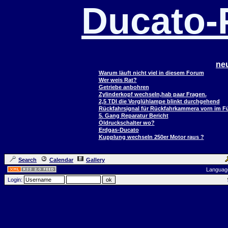
Ducato
ne
Warum läuft nicht viel in diesem Forum
Wer weis Rat?
Getriebe anbohren
Zylinderkopf wechseln,hab paar Fragen.
2,5 TDI die Vorglühlampe blinkt durchgehend
Rückfahrsignal für Rückfahrkammera vorn im 
5. Gang Reparatur Bericht
Öldruckschalter wo?
Erdgas-Ducato
Kupplung wechseln 250er Motor raus ?
Search
Calendar
Gallery
Languag
Login: