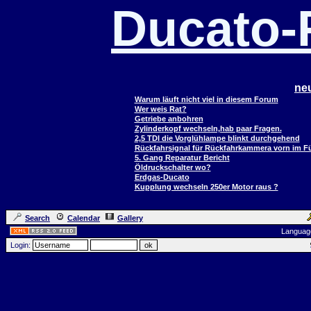
Ducato
ne
Warum läuft nicht viel in diesem Forum
Wer weis Rat?
Getriebe anbohren
Zylinderkopf wechseln,hab paar Fragen.
2,5 TDI die Vorglühlampe blinkt durchgehend
Rückfahrsignal für Rückfahrkammera vorn im 
5. Gang Reparatur Bericht
Öldruckschalter wo?
Erdgas-Ducato
Kupplung wechseln 250er Motor raus ?
Search
Calendar
Gallery
Languag
Login: