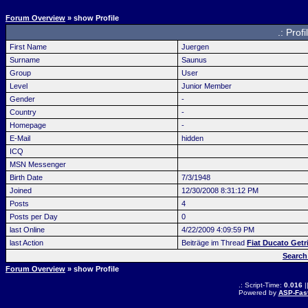
Forum Overview
» show Profile
.: Prof
First Name
Juergen
Surname
Saunus
Group
User
Level
Junior Member
Gender
-
Country
-
Homepage
-
E-Mail
hidden
ICQ
MSN Messenger
Birth Date
7/3/1948
Joined
12/30/2008 8:31:12 PM
Posts
4
Posts per Day
0
last Online
4/22/2009 4:09:59 PM
last Action
Beiträge im Thread
Fiat Ducato Getr
Search
Forum Overview
» show Profile
.: Script-Time:
0.016
|
Powered by
ASP-Fas