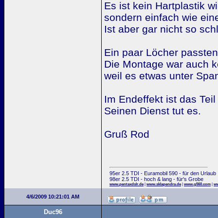
Es ist kein Hartplastik wi
sondern einfach wie ein
Ist aber gar nicht so sch
Ein paar Löcher passten
Die Montage war auch kom
weil es etwas unter Spa
Im Endeffekt ist das Tei
Seinen Dienst tut es.
Gruß Rod
95er 2.5 TDI - Euramobil 590 - für den Urlaub
98er 2.5 TDI - hoch & lang - für's Grobe
www.pentaxdslr.de
|
www.sklapendra.de
|
www.g560.com
|
ww
4/6/2009 10:21:01 AM
Duc96