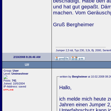
beschädigt. Habe den au
und hat gut gepaßt. Däm
machen. Vom Geräuschpe
Gruß Bergheimer
Jumper 2,5 tdi, Typ 230, 3,5t, Bj. 2000, Seri
2/10/2008 8:26:46 AM
Ulf
Group:
User
Level:
Ureinwohner
written by
Bergheimer
at 10.02.2008 08:2
Posts:
741
Joined: 10/5/2004
Hallo,
IP-Address: saved
ich melde mich heute z
Jahren einen Jumper 2,
Unterfahrschutz kann i