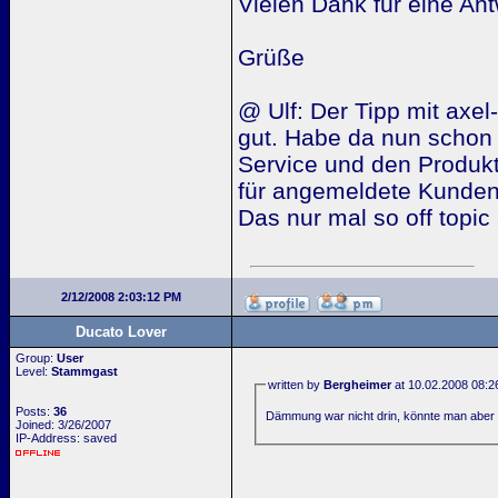
Vielen Dank für eine Ant
Grüße
@ Ulf: Der Tipp mit axel
gut. Habe da nun schon
Service und den Produkt
für angemeldete Kunden 
Das nur mal so off topic 
2/12/2008 2:03:12 PM
Ducato Lover
Group:
User
Level:
Stammgast
written by
Bergheimer
at 10.02.2008 08:2
Posts:
36
Dämmung war nicht drin, könnte man abe
Joined: 3/26/2007
IP-Address: saved