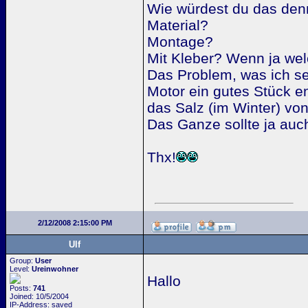
Wie würdest du das de
Material?
Montage?
Mit Kleber? Wenn ja we
Das Problem, was ich se
Motor ein gutes Stück en
das Salz (im Winter) von
Das Ganze sollte ja auch
Thx!
2/12/2008 2:15:00 PM
Ulf
Group:
User
Level:
Ureinwohner
Hallo
Posts:
741
Joined: 10/5/2004
IP-Address: saved