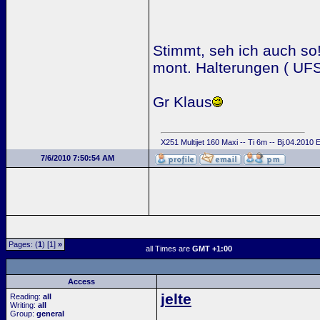
Stimmt, seh ich auch so!
mont. Halterungen ( UFS i
Gr Klaus
X251 Multijet 160 Maxi -- Ti 6m -- Bj.04.2010
7/6/2010 7:50:54 AM
Pages: (
1
) [1]
»
all Times are
GMT +1:00
Access
jelte
Reading:
all
Writing:
all
Group:
general