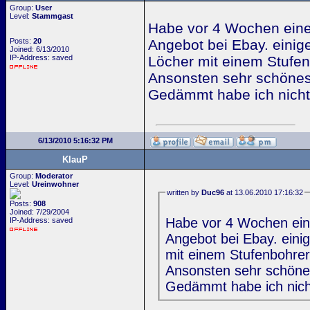
Group:
User
Level:
Stammgast
Habe vor 4 Wochen einen
Posts:
20
Angebot bei Ebay. einige
Joined: 6/13/2010
IP-Address: saved
Löcher mit einem Stufen
Ansonsten sehr schönes
Gedämmt habe ich nicht,
6/13/2010 5:16:32 PM
KlauP
Group:
Moderator
Level:
Ureinwohner
written by
Duc96
at 13.06.2010 17:16:32
Posts:
908
Joined: 7/29/2004
Habe vor 4 Wochen eine
IP-Address: saved
Angebot bei Ebay. einig
mit einem Stufenbohrer
Ansonsten sehr schöne
Gedämmt habe ich nicht