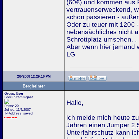
(60€) und kommen aus P
vertrauenserweckend, we
schon passieren - außer 
Oder zu teuer mit 120€ -
nebensächliches nicht a
Schrottplatz umsehen...
Aber wenn hier jemand w
LG
2/5/2008 12:29:16 PM
Bergheimer
Group:
User
Level:
Stammgast
Hallo,
Posts:
20
Joined: 11/6/2007
IP-Address: saved
ich melde mich heute zu
Jahren einen Jumper 2,5
Unterfahrschutz kann ic