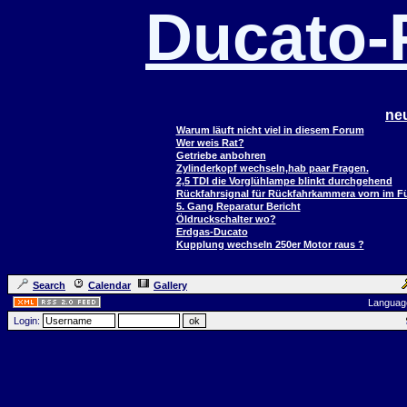
Ducato
ne
Warum läuft nicht viel in diesem Forum
Wer weis Rat?
Getriebe anbohren
Zylinderkopf wechseln,hab paar Fragen.
2,5 TDI die Vorglühlampe blinkt durchgehend
Rückfahrsignal für Rückfahrkammera vorn im 
5. Gang Reparatur Bericht
Öldruckschalter wo?
Erdgas-Ducato
Kupplung wechseln 250er Motor raus ?
Search
Calendar
Gallery
Languag
Login: