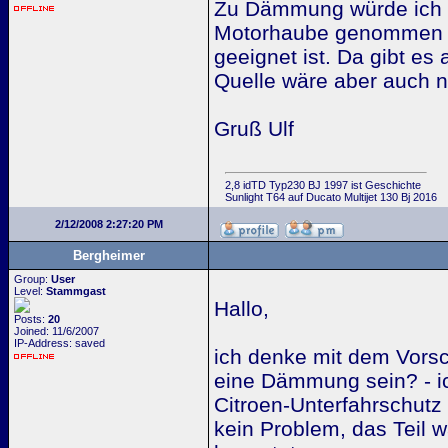
Zu Dämmung würde ich 
Motorhaube genommen wi
geeignet ist. Da gibt es
Quelle wäre aber auch n
Gruß Ulf
2,8 idTD Typ230 BJ 1997 ist Geschichte
Sunlight T64 auf Ducato Multijet 130 Bj 2016
2/12/2008 2:27:20 PM
Bergheimer
Group:
User
Level:
Stammgast
Hallo,
Posts:
20
Joined: 11/6/2007
IP-Address: saved
ich denke mit dem Vorsc
eine Dämmung sein? - i
Citroen-Unterfahrschutz 
kein Problem, das Teil w