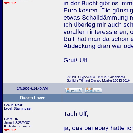
in der Bucht gibt es im
Euro kosten. Die günstig
etwas Schalldämmung mi
Ich überleg mir auch sc
vorallem interessieren, 
Bulli hat man da schon 
Abdeckung dran war oder
Gruß Ulf
2,8 idTD Typ230 BJ 1997 ist Geschichte
Sunlight T64 auf Ducato Multijet 130 Bj 2016
2/4/2008 6:24:40 AM
Ducato Lover
Group:
User
Level:
Stammgast
Tach Ulf,
Posts:
36
Joined: 3/26/2007
IP-Address: saved
ja, das bei ebay hatte i