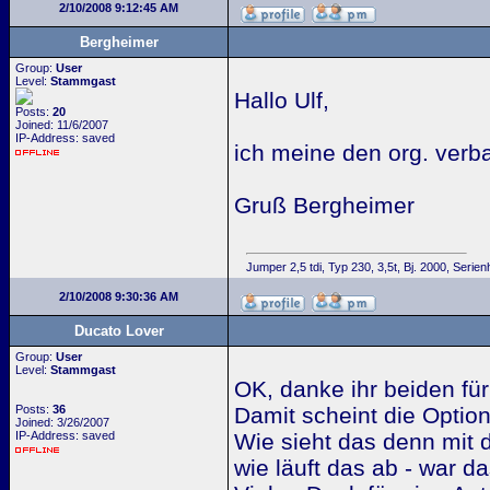
2/10/2008 9:12:45 AM
Bergheimer
Group:
User
Level:
Stammgast
Hallo Ulf,
Posts:
20
Joined: 11/6/2007
IP-Address: saved
ich meine den org. verb
Gruß Bergheimer
Jumper 2,5 tdi, Typ 230, 3,5t, Bj. 2000, Seri
2/10/2008 9:30:36 AM
Ducato Lover
Group:
User
Level:
Stammgast
OK, danke ihr beiden für
Posts:
36
Damit scheint die Optio
Joined: 3/26/2007
IP-Address: saved
Wie sieht das denn mit 
wie läuft das ab - war d