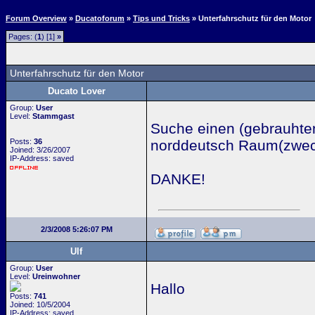
Forum Overview
»
Ducatoforum
»
Tips und Tricks
» Unterfahrschutz für den Motor
Pages: (
1
) [1]
»
Unterfahrschutz für den Motor
Ducato Lover
Group:
User
Level:
Stammgast
Suche einen (gebrauhten
Posts:
36
norddeutsch Raum(zweck
Joined: 3/26/2007
IP-Address: saved
DANKE!
2/3/2008 5:26:07 PM
Ulf
Group:
User
Level:
Ureinwohner
Hallo
Posts:
741
Joined: 10/5/2004
IP-Address: saved