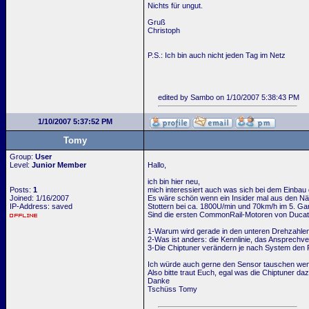
Nichts für ungut.
Gruß
Christoph
P.S.: Ich bin auch nicht jeden Tag im Netz
edited by Sambo on 1/10/2007 5:38:43 PM
1/10/2007 5:37:52 PM
Tomy
Group:
User
Level:
Junior Member
Hallo,
ich bin hier neu,
Posts:
1
mich interessiert auch was sich bei dem Einbau 
Joined: 1/16/2007
Es wäre schön wenn ein Insider mal aus den Näh
IP-Address: saved
Stottern bei ca. 1800U/min und 70km/h im 5. G
Sind die ersten CommonRail-Motoren von Ducato
1-Warum wird gerade in den unteren Drehzahlen
2-Was ist anders: die Kennlinie, das Ansprechv
3-Die Chiptuner verändern je nach System den
Ich würde auch gerne den Sensor tauschen wenn
Also bitte traut Euch, egal was die Chiptuner da
Danke
Tschüss Tomy