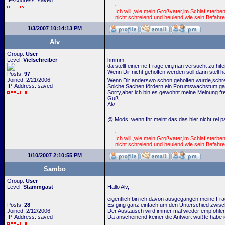
IP-Address: saved
Ich will ,wie mein Großvater,im Schlaf sterbe
nicht schreiend und heulend wie sein Befahre
1/3/2007 10:14:13 PM
Alv
Group:
User
Level:
Vielschreiber
hmmm,
da stellt einer ne Frage ein,man versucht zu h
Wenn Dir nicht geholfen werden soll,dann stell ha
Posts:
97
Joined: 2/21/2006
Wenn Dir anderswo schon geholfen wurde,schrei
IP-Address: saved
Solche Sachen fördern ein Forumswachstum ganz
Sorry,aber ich bin es gewohnt meine Meinung fre
Guß
Alv
@ Mods: wenn Ihr meint das das hier nicht rei p
Ich will ,wie mein Großvater,im Schlaf sterbe
nicht schreiend und heulend wie sein Befahre
1/10/2007 2:10:55 PM
Sambo
Group:
User
Level:
Stammgast
Hallo Alv,
eigentlich bin ich davon ausgegangen meine Frag
Posts:
28
Es ging ganz einfach um den Unterschied zwisc
Joined: 2/12/2006
Der Austausch wird immer mal wieder empfohlen. 
IP-Address: saved
Da anscheinend keiner die Antwort wußte habe i