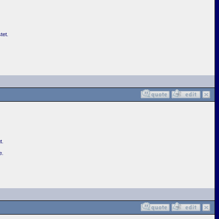
tet.
t.
e.