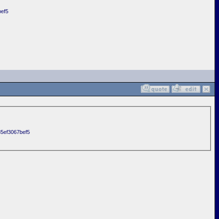
bef5
35ef3067bef5