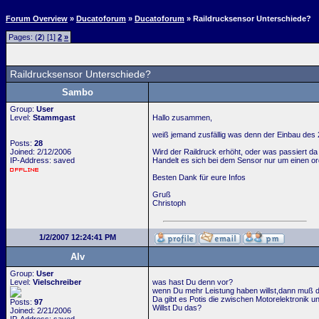
Forum Overview
»
Ducatoforum
»
Ducatoforum
» Raildrucksensor Unterschiede?
Pages: (
2
) [1]
2
»
Raildrucksensor Unterschiede?
Sambo
Group:
User
Level:
Stammgast
Hallo zusammen,
weiß jemand zusfällig was denn der Einbau des 2
Posts:
28
Joined: 2/12/2006
Wird der Raildruck erhöht, oder was passiert d
IP-Address: saved
Handelt es sich bei dem Sensor nur um einen or
Besten Dank für eure Infos
Gruß
Christoph
1/2/2007 12:24:41 PM
Alv
Group:
User
Level:
Vielschreiber
was hast Du denn vor?
wenn Du mehr Leistung haben willst,dann muß 
Da gibt es Potis die zwischen Motorelektronik u
Posts:
97
Willst Du das?
Joined: 2/21/2006