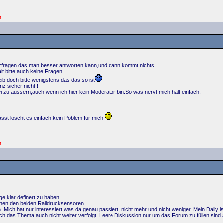
n
r
iterfragen das man besser antworten kann,und dann kommt nichts.
lt bitte auch keine Fragen.
b doch bitte wenigstens das das so ist
 sicher nicht !
i zu äussern,auch wenn ich hier kein Moderator bin.So was nervt mich halt einfach.
asst löscht es einfach,kein Poblem für mich
n
r
e klar definert zu haben.
hen den beiden Raildrucksensoren.
Mich hat nur interessiert,was da genau passiert, nicht mehr und nicht weniger. Mein Daily i
ch das Thema auch nicht weiter verfolgt. Leere Diskussion nur um das Forum zu füllen sind 