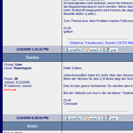
Schwierigkeiten sind denkbar, wenn bei höhere
die Abgastemperaturen hoch werden. Wenn dan
mehr Kraftstoff eingespritzt wird können die ab
Bauteile leiden (Lader).
Zum Thema bzw. dem Problem meines Fahrzeu
Gruß
gollum
- Globecar Travelscout L Ducato 2,8JTD 9
1/16/2008 1:15:22 PM
Sambo
Group:
User
Level:
Stammgast
Hallo Gollum,
zwischenzeitlich habe ich mehr über den Sensor
Posts:
28
Beim der Version für den 2,3l Motor liegt der Sch
Joined: 2/12/2006
IP-Address: saved
Das ist das ganze Geheimnis. Es werden also ke
Bei der Vielzahl von Duc's die mit dieser "Opt
Gruß
Christoph
1/16/2008 8:28:59 PM
kintzi