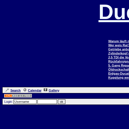
Du
Warum läuft n
Wer weis Rat
Getriebe anb
Zylinderkopf
2,5 TDI die V
Rückfahrsign
5. Gang Repar
Öldruckschal
Erdgas-Duca
Kupplung wec
Search
Calendar
Gallery
Login: