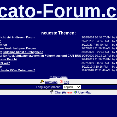
cato-Forum.
neueste Themen:
icht viel in diesem Forum
2/18/2024 10:40:07 AM
by
?
2/2/2023 10:43:45 AM
by
ohren
3/7/2021 7:56:40 PM
by
 wechseln,hab paar Fragen.
2/27/2021 11:56:36 AM
by
orglühlampe blinkt durchgehend
3/18/2020 5:27:47 AM
by
al für Rückfahrkammera vorn im Führerhaus und CAN-BUS
1/25/2020 10:03:02 PM
by
j
atur Bericht
9/24/2019 11:56:25 PM
by
ter wo?
3/22/2019 6:02:36 AM
by
to
3/7/2019 3:10:16 PM
by
hseln 250er Motor raus ?
11/6/2018 12:31:49 AM
by
to the Forum
Auctions
Top
Language/Sprache:
Chat (
0
)
User-Map
new