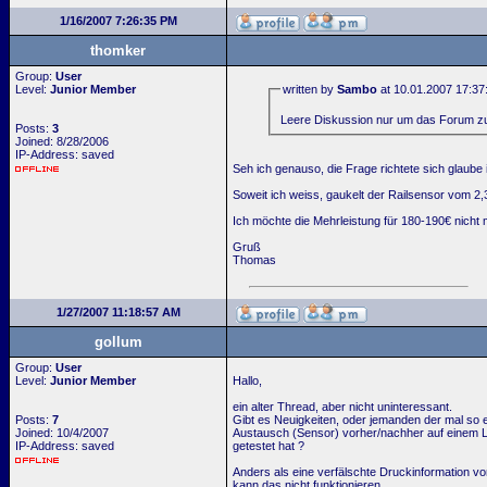
1/16/2007 7:26:35 PM
thomker
Group:
User
Level:
Junior Member
written by
Sambo
at 10.01.2007 17:37
Leere Diskussion nur um das Forum zu 
Posts:
3
Joined: 8/28/2006
IP-Address: saved
Seh ich genauso, die Frage richtete sich glaube i
Soweit ich weiss, gaukelt der Railsensor vom 2,3
Ich möchte die Mehrleistung für 180-190€ nicht
Gruß
Thomas
1/27/2007 11:18:57 AM
gollum
Group:
User
Level:
Junior Member
Hallo,
ein alter Thread, aber nicht uninteressant.
Posts:
7
Gibt es Neuigkeiten, oder jemanden der mal so 
Joined: 10/4/2007
Austausch (Sensor) vorher/nachher auf einem L
IP-Address: saved
getestet hat ?
Anders als eine verfälschte Druckinformation vo
kann das nicht funktionieren.