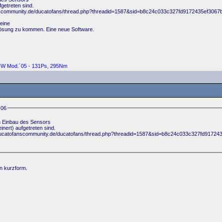
getreten sind.
fanscommunity.de/ducatofans/thread.php?threadid=1587&sid=b8c24c033c327fd9172435ef3067
meine
" Lösung zu kommen. Eine neue Software.
4kW Mod.´05 - 131Ps, 295Nm
:06
h Einbau des Sensors
nert) aufgetreten sind.
w.ducatofanscommunity.de/ducatofans/thread.php?threadid=1587&sid=b8c24c033c327fd91724
in kurzform.