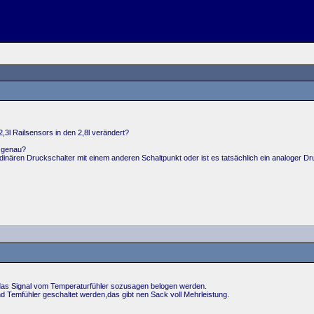
,3l Railsensors in den 2,8l verändert?
a genau?
dinären Druckschalter mit einem anderen Schaltpunkt oder ist es tatsächlich ein analoger
das Signal vom Temperaturfühler sozusagen belogen werden.
nd Temfühler geschaltet werden,das gibt nen Sack voll Mehrleistung.