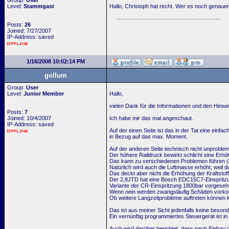
Group:
User
Level:
Stammgast
Hallo, Christoph hat recht. Wer es noch genau
Posts:
26
Joined: 7/27/2007
IP-Address: saved
1/16/2008 10:02:14 PM
gollum
Group:
User
Level:
Junior Member
Hallo,
vielen Dank für die Informationen und den Hinw
Posts:
7
Joined: 10/4/2007
Ich habe mir das mal angeschaut.
IP-Address: saved
Auf der einen Seite ist das in der Tat eine einf
in Bezug auf das max. Moment.
Auf der anderen Seite technisch nicht unproblem
Der höhere Raildruck bewirkt schlicht eine Erhöh
Das kann zu verschiedenen Problemen führen (hö
Natürlich wird auch die Luftmasse erhöht, weil 
Das deckt aber nicht die Erhöhung der Kraftsto
Der 2,8JTD hat eine Bosch EDC15C7-Einspritz
Variante der CR-Einspritzung 1800bar vorgeseh
Wenn nein werden zwangsläufig Schäden vork
Ob weitere Langzeitprobleme auftreten können kan
Das ist aus meiner Sicht jedenfalls keine beson
Ein vernünftig programmiertes Steuergerät ist in
Auch wird darüber berichtet, dass nach Einbau