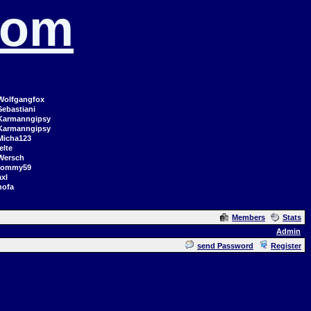
com
Wolfgangfox
Sebastiani
Karmanngipsy
Karmanngipsy
Micha123
elte
Wersch
tommy59
axl
hofa
Members
Stats
Admin
send Password
Register