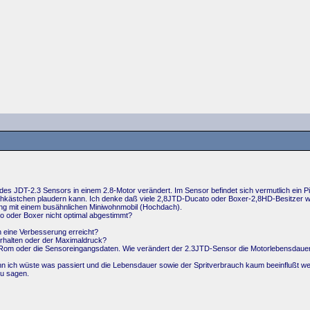
des JDT-2.3 Sensors in einem 2.8-Motor verändert. Im Sensor befindet sich vermutlich ein P
kästchen plaudern kann. Ich denke daß viele 2,8JTD-Ducato oder Boxer-2,8HD-Besitzer wie a
ang mit einem busähnlichen Miniwohnmobil (Hochdach).
 oder Boxer nicht optimal abgestimmt?
 eine Verbesserung erreicht?
erhalten oder der Maximaldruck?
 Rom oder die Sensoreingangsdaten. Wie verändert der 2.3JTD-Sensor die Motorlebensdaue
 ich wüste was passiert und die Lebensdauer sowie der Spritverbrauch kaum beeinflußt w
zu sagen.