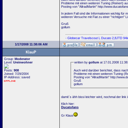
Probleme mit einen weiteren Tuning (Reinert) auf
Posting von "AllradMartin" http://www.ducato
In jedem Fall sind die Informationen wichtig für 
weiteren Versuche mit Fiat zu einer "richtigen
Gruß
gollum
- Globecar Travelscout L Ducato 2,8JTD 9
1/17/2008 11:38:06 AM
KlauP
Group:
Moderator
Level:
Ureinwohner
written by
gollum
at 17.01.2008 11:38
Auch wird darüber berichtet, dass nac
Posts:
908
Probleme mit einen weiteren Tuning (Rei
Joined: 7/29/2004
Posting von "AllradMartin" http://ww
IP-Address: saved
Gruß
gollum
damit´s ähh bissi leichter wird, nochmal der link 
Klich hier:
Ducatofans
Gr Klaus