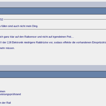
:52
füllen sind auch nicht mein Ding.
ch ganz klar auf den Railsensor und nicht auf irgendeinen Poti....
 l der 2,8l Elektronik niedrigere Raildrücke vor, sodass effektiv die vorhandenen Einspritzd
 mehr missen.
einen
eistungsprüfstand
n der Rail