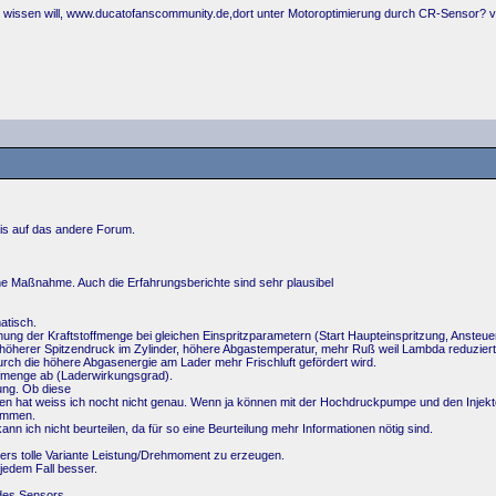
er wissen will, www.ducatofanscommunity.de,dort unter Motoroptimierung durch CR-Sensor? v
eis auf das andere Forum.
ache Maßnahme. Auch die Erfahrungsberichte sind sehr plausibel
atisch.
ung der Kraftstoffmenge bei gleichen Einspritzparametern (Start Haupteinspritzung, Ansteuerz
herer Spitzendruck im Zylinder, höhere Abgastemperatur, mehr Ruß weil Lambda reduziert wi
durch die höhere Abgasenergie am Lader mehr Frischluft gefördert wird.
ffmenge ab (Laderwirkungsgrad).
ung. Ob diese
en hat weiss ich nocht nicht genau. Wenn ja können mit der Hochdruckpumpe und den Injekt
ommen.
n ich nicht beurteilen, da für so eine Beurteilung mehr Informationen nötig sind.
ders tolle Variante Leistung/Drehmoment zu erzeugen.
 jedem Fall besser.
 des Sensors