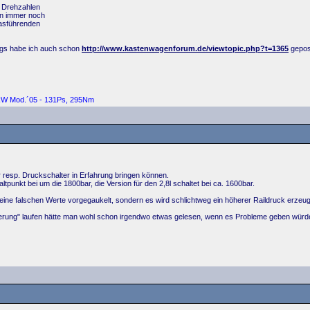
n Drehzahlen
n immer noch
gasführenden
gs habe ich auch schon
http://www.kastenwagenforum.de/viewtopic.php?t=1365
gepos
4kW Mod.´05 - 131Ps, 295Nm
 resp. Druckschalter in Erfahrung bringen können.
altpunkt bei um die 1800bar, die Version für den 2,8l schaltet bei ca. 1600bar.
ine falschen Werte vorgegaukelt, sondern es wird schlichtweg ein höherer Raildruck erzeug
imierung" laufen hätte man wohl schon irgendwo etwas gelesen, wenn es Probleme geben würd