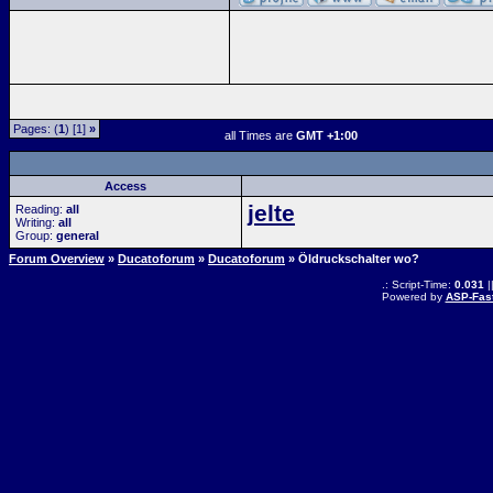
Pages: (
1
) [1]
»
all Times are
GMT +1:00
Access
jelte
Reading:
all
Writing:
all
Group:
general
Forum Overview
»
Ducatoforum
»
Ducatoforum
» Öldruckschalter wo?
.: Script-Time:
0.031
|
Powered by
ASP-Fas