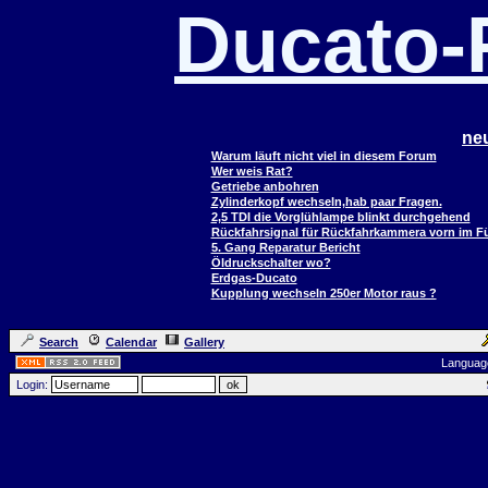
Ducato
ne
Warum läuft nicht viel in diesem Forum
Wer weis Rat?
Getriebe anbohren
Zylinderkopf wechseln,hab paar Fragen.
2,5 TDI die Vorglühlampe blinkt durchgehend
Rückfahrsignal für Rückfahrkammera vorn im 
5. Gang Reparatur Bericht
Öldruckschalter wo?
Erdgas-Ducato
Kupplung wechseln 250er Motor raus ?
Search
Calendar
Gallery
Languag
Login: