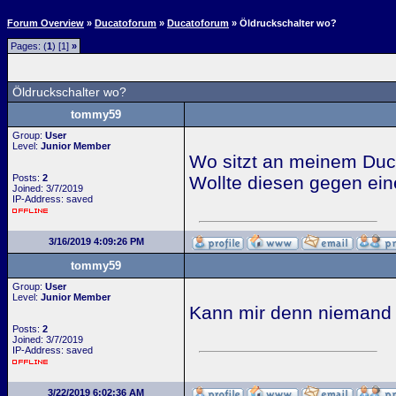
Forum Overview
»
Ducatoforum
»
Ducatoforum
» Öldruckschalter wo?
Pages: (
1
) [1]
»
Öldruckschalter wo?
tommy59
Group:
User
Level:
Junior Member
Wo sitzt an meinem Duc (
Posts:
2
Wollte diesen gegen ein
Joined: 3/7/2019
IP-Address: saved
3/16/2019 4:09:26 PM
tommy59
Group:
User
Level:
Junior Member
Kann mir denn niemand 
Posts:
2
Joined: 3/7/2019
IP-Address: saved
3/22/2019 6:02:36 AM