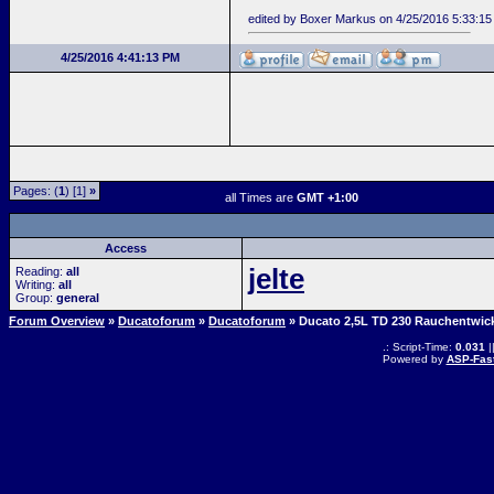
edited by Boxer Markus on 4/25/2016 5:33:1
4/25/2016 4:41:13 PM
Pages: (
1
) [1]
»
all Times are
GMT +1:00
Access
jelte
Reading:
all
Writing:
all
Group:
general
Forum Overview
»
Ducatoforum
»
Ducatoforum
» Ducato 2,5L TD 230 Rauchentwick
.: Script-Time:
0.031
|
Powered by
ASP-Fas