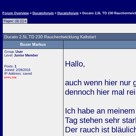
Forum Overview
»
Ducatoforum
»
Ducatoforum
» Ducato 2,5L TD 230 Rauchentwick
Pages: (
1
) [1]
»
Ducato 2,5L TD 230 Rauchentwicklung Kaltstart
Boxer Markus
Group:
User
Level:
Junior Member
Hallo,
Posts:
1
Joined: 2/28/2016
IP-Address: saved
auch wenn hier nur 
dennoch hier mal rei
Ich habe an meinem
Tag stehen sehr star
Der rauch ist bläulic