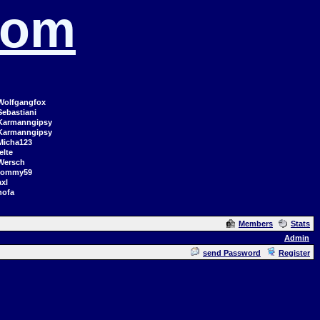
com
Wolfgangfox
Sebastiani
Karmanngipsy
Karmanngipsy
Micha123
elte
Wersch
tommy59
axl
hofa
Members
Stats
Admin
send Password
Register