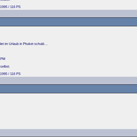
1995 / 116 PS
et im Urlaub in Phuket schuld....
0 PM
selbst.
1995 / 116 PS