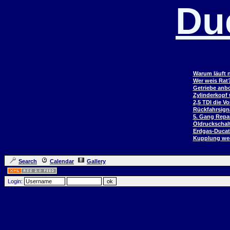
Du
Warum läuft n
Wer weis Rat
Getriebe anb
Zylinderkopf
2,5 TDI die V
Rückfahrsign
5. Gang Repar
Öldruckschal
Erdgas-Duca
Kupplung wec
Search
Calendar
Gallery
Login: