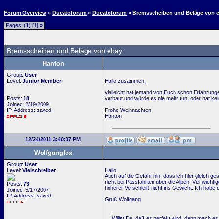
Forum Overview
»
Ducatoforum
»
Ducatoforum
» Bremsscheiben und Beläge von 
Pages: (
1
) [1]
»
Bremsscheiben und Beläge von ebay
Hanton
Group:
User
Level:
Junior Member
Hallo zusammen,
vielleicht hat jemand von Euch schon Erfahrung
Posts:
18
verbaut und würde es nie mehr tun, oder hat ke
Joined: 2/19/2009
IP-Address: saved
Frohe Weihnachten
Hanton
12/24/2011 3:40:07 PM
Wolfgangfox
Group:
User
Level:
Vielschreiber
Hallo
Auch auf die Gefahr hin, dass ich hier gleich g
nicht bei Passfahrten über die Alpen. Viel wicht
Posts:
73
höherer Verschleiß nicht ins Gewicht. Ich habe
Joined: 5/17/2007
IP-Address: saved
Gruß Wolfgang
Willst Du, daß es perfekt wird, dann mach es 