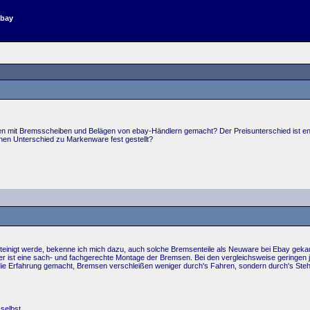
ebay
en mit Bremsscheiben und Belägen von ebay-Händlern gemacht? Der Preisunterschied ist enorm
inen Unterschied zu Markenware fest gestellt?
esteinigt werde, bekenne ich mich dazu, auch solche Bremsenteile als Neuware bei Ebay geka
iger ist eine sach- und fachgerechte Montage der Bremsen. Bei den vergleichsweise geringen j
 die Erfahrung gemacht, Bremsen verschleißen weniger durch's Fahren, sondern durch's Steh
selbst.