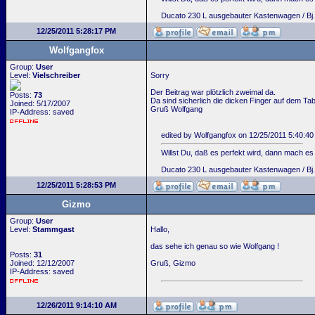
Ducato 230 L ausgebauter Kastenwagen / Bj.
12/25/2011 5:28:17 PM
Wolfgangfox
Group:
User
Level:
Vielschreiber
Sorry
Der Beitrag war plötzlich zweimal da.
Posts:
73
Da sind sicherlich die dicken Finger auf dem Tabl
Joined: 5/17/2007
Gruß Wolfgang
IP-Address: saved
edited by Wolfgangfox on 12/25/2011 5:40:4
Willst Du, daß es perfekt wird, dann mach es 
Ducato 230 L ausgebauter Kastenwagen / Bj.
12/25/2011 5:28:53 PM
Gizmo
Group:
User
Level:
Stammgast
Hallo,
das sehe ich genau so wie Wolfgang !
Posts:
31
Joined: 12/12/2007
Gruß, Gizmo
IP-Address: saved
12/26/2011 9:14:10 AM