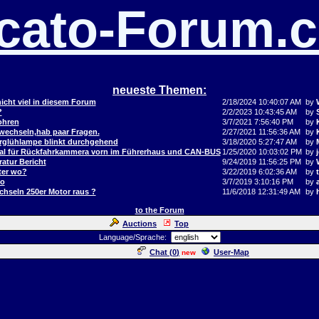
cato-Forum.
neueste Themen:
icht viel in diesem Forum
2/18/2024 10:40:07 AM
by
?
2/2/2023 10:43:45 AM
by
ohren
3/7/2021 7:56:40 PM
by
 wechseln,hab paar Fragen.
2/27/2021 11:56:36 AM
by
orglühlampe blinkt durchgehend
3/18/2020 5:27:47 AM
by
al für Rückfahrkammera vorn im Führerhaus und CAN-BUS
1/25/2020 10:03:02 PM
by
j
atur Bericht
9/24/2019 11:56:25 PM
by
ter wo?
3/22/2019 6:02:36 AM
by
to
3/7/2019 3:10:16 PM
by
hseln 250er Motor raus ?
11/6/2018 12:31:49 AM
by
to the Forum
Auctions
Top
Language/Sprache:
Chat (
0
)
User-Map
new