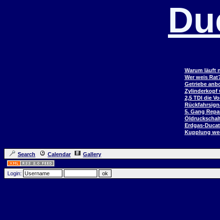
Du
Warum läuft n
Wer weis Rat
Getriebe anb
Zylinderkopf
2,5 TDI die V
Rückfahrsign
5. Gang Repar
Öldruckschal
Erdgas-Duca
Kupplung wec
Search
Calendar
Gallery
Login: