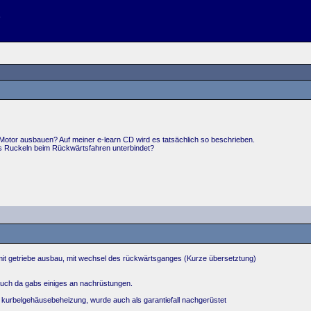
Motor ausbauen? Auf meiner e-learn CD wird es tatsächlich so beschrieben.
das Ruckeln beim Rückwärtsfahren unterbindet?
it getriebe ausbau, mit wechsel des rückwärtsganges (Kurze übersetztung)
auch da gabs einiges an nachrüstungen.
e kurbelgehäusebeheizung, wurde auch als garantiefall nachgerüstet