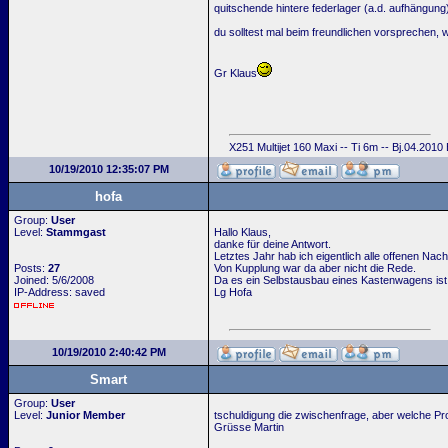
quitschende hintere federlager (a.d. aufhängung
du solltest mal beim freundlichen vorsprechen, 
Gr Klaus
X251 Multijet 160 Maxi -- Ti 6m -- Bj.04.2010
10/19/2010 12:35:07 PM
hofa
Group:
User
Level:
Stammgast
Hallo Klaus,
danke für deine Antwort.
Letztes Jahr hab ich eigentlich alle offenen N
Posts:
27
Von Kupplung war da aber nicht die Rede.
Joined: 5/6/2008
Da es ein Selbstausbau eines Kastenwagens ist,
IP-Address: saved
Lg Hofa
10/19/2010 2:40:42 PM
Smart
Group:
User
Level:
Junior Member
tschuldigung die zwischenfrage, aber welche Pr
Grüsse Martin