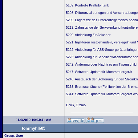
5169: Kontrolle Kraftstofftank
5208: Differenzial zerlegen und Verschraubunge
5209: Lagersitze des Differentialgetriebes nach
5219: Zahnstange der Servolenkung kontrolliere
5220: Abdeckung für Anlasser
5221: Injektoren rostbehandeln, versiegeln un
5222: Abdeckung für ABS-Steuergerät anbringe
5223: Abdeckung für Scheibenwischermotor anb
5242: Änderung oder Nachtrag am Typenschild
5247: Software-Update für Motorsteuergerät
5248: Austausch der Sicherung für den Stromkr
5263: Bremsschläuche (Fehlfunktion der Bremsa
5341: Software-Update für Motorsteuergerät we
Gruß, Gizmo
11/9/2010 10:03:41 AM
tommyhl685
Group:
User