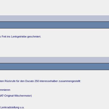
 Fett ins Lenkgetriebe geschmiert.
nten Rückrufe für den Ducato 250 interessehalber zusammengestellt:
ammieren
FIAT-Original-Wischermotor)
 Lenkradstellung u.a.