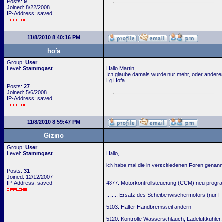
Posts:
9
Joined: 8/22/2008
IP-Address: saved
11/8/2010 8:40:16 PM
hofa
Group:
User
Level:
Stammgast
Hallo Martin,
Ich glaube damals wurde nur mehr, oder anderes
Lg Hofa
Posts:
27
Joined: 5/6/2008
IP-Address: saved
11/8/2010 8:59:47 PM
Gizmo
Group:
User
Level:
Stammgast
Hallo,
ich habe mal die in verschiedenen Foren genan
Posts:
31
Joined: 12/12/2007
IP-Address: saved
4877: Motorkontrollsteuerung (CCM) neu progr
.......: Ersatz des Scheibenwischermotors (nur 
5103: Halter Handbremsseil ändern
5120: Kontrolle Wasserschlauch, Ladeluftkühler,