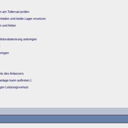
n am Tellerrad prüfen
arbeiten und beide Lager ersetzen
n und fetten
d Motorabdeckung anbringen
n
ringen
eis des Anlassers
nlage kann auftreten.)
gen Leistungsverlust