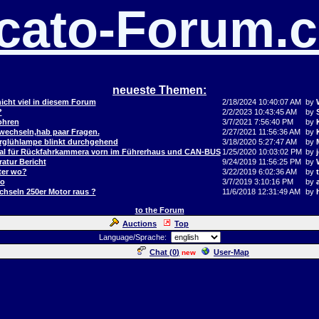
cato-Forum.
neueste Themen:
icht viel in diesem Forum
2/18/2024 10:40:07 AM
by
?
2/2/2023 10:43:45 AM
by
ohren
3/7/2021 7:56:40 PM
by
 wechseln,hab paar Fragen.
2/27/2021 11:56:36 AM
by
orglühlampe blinkt durchgehend
3/18/2020 5:27:47 AM
by
al für Rückfahrkammera vorn im Führerhaus und CAN-BUS
1/25/2020 10:03:02 PM
by
j
atur Bericht
9/24/2019 11:56:25 PM
by
ter wo?
3/22/2019 6:02:36 AM
by
to
3/7/2019 3:10:16 PM
by
hseln 250er Motor raus ?
11/6/2018 12:31:49 AM
by
to the Forum
Auctions
Top
Language/Sprache:
Chat (
0
)
User-Map
new