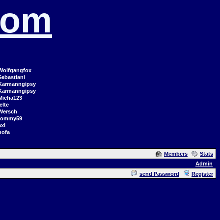
com
Wolfgangfox
Sebastiani
Karmanngipsy
Karmanngipsy
Micha123
elte
Wersch
tommy59
axl
hofa
Members
Stats
Admin
send Password
Register