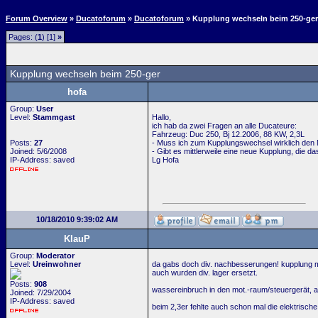
Forum Overview
»
Ducatoforum
»
Ducatoforum
» Kupplung wechseln beim 250-ger
Pages: (
1
) [1]
»
Kupplung wechseln beim 250-ger
hofa
Group:
User
Level:
Stammgast
Hallo,
ich hab da zwei Fragen an alle Ducateure:
Fahrzeug: Duc 250, Bj 12.2006, 88 KW, 2,3L
Posts:
27
- Muss ich zum Kupplungswechsel wirklich den 
Joined: 5/6/2008
- Gibt es mittlerweile eine neue Kupplung, die 
IP-Address: saved
Lg Hofa
10/18/2010 9:39:02 AM
KlauP
Group:
Moderator
Level:
Ureinwohner
da gabs doch div. nachbesserungen! kupplung m
auch wurden div. lager ersetzt.
Posts:
908
wassereinbruch in den mot.-raum/steuergerät, 
Joined: 7/29/2004
IP-Address: saved
beim 2,3er fehlte auch schon mal die elektrisch