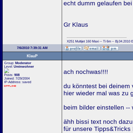
echt dumm gelaufen bei d
Gr Klaus
X251 Multijet 160 Maxi -- Ti 6m -- Bj.04.2010
7/6/2010 7:39:31 AM
KlauP
Group:
Moderator
Level:
Ureinwohner
ach nochwas!!!!
Posts:
908
Joined: 7/29/2004
IP-Address: saved
du könntest bei deinem 
hier wieder mal was zu
beim bilder einstellen --
ähh bissi text noch daz
für unsere Tipps&Tricks