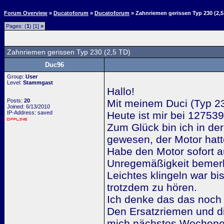
Forum Overview
»
Ducatoforum
»
Ducatoforum
» Zahnriemen gerissen Typ 230 (2,5
Pages: (
1
) [1]
»
Zahnriemen gerissen Typ 230 (2,5 TD)
Duc96
Group:
User
Level:
Stammgast
Hallo!
Posts:
20
Mit meinem Duci (Typ 23
Joined: 6/13/2010
IP-Address: saved
Heute ist mir bei 12753
Zum Glück bin ich in de
gewesen, der Motor hatt
Habe den Motor sofort a
Unregemäßigkeit bemerk
Leichtes klingeln war bi
trotzdem zu hören.
Ich denke das das noch g
Den Ersatzriemen und die
mich nächstes Wochene