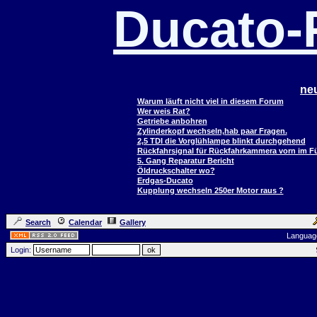
Ducato
ne
Warum läuft nicht viel in diesem Forum
Wer weis Rat?
Getriebe anbohren
Zylinderkopf wechseln,hab paar Fragen.
2,5 TDI die Vorglühlampe blinkt durchgehend
Rückfahrsignal für Rückfahrkammera vorn im 
5. Gang Reparatur Bericht
Öldruckschalter wo?
Erdgas-Ducato
Kupplung wechseln 250er Motor raus ?
Search
Calendar
Gallery
Languag
Login: