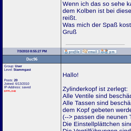
Wenn ich das so sehe ka
dem Kolben ist bei die
reißt.
Was mich der Spaß koste
Gruß
7/3/2010 8:55:27 PM
Duc96
Group:
User
Level:
Stammgast
Hallo!
Posts:
20
Joined: 6/13/2010
IP-Address: saved
Zylinderkopf ist zerlegt:
Alle Ventile sind beschäd
Alle Tassen sind beschä
dem Kopf gebeten werd
(--> passen die neunen 
Die Einstellplättchen si
Die Ventilführungen sin