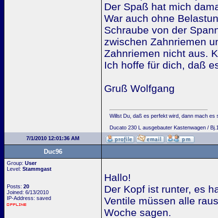
Der Spaß hat mich damal
War auch ohne Belastung
Schraube von der Spannr
zwischen Zahnriemen un
Zahnriemen nicht aus. Ko
Ich hoffe für dich, daß e
Gruß Wolfgang
Willst Du, daß es perfekt wird, dann mach es s
Ducato 230 L ausgebauter Kastenwagen / Bj.
7/1/2010 12:01:36 AM
Duc96
Group:
User
Level:
Stammgast
Hallo!
Posts:
20
Der Kopf ist runter, es 
Joined: 6/13/2010
IP-Address: saved
Ventile müssen alle rau
Woche sagen.