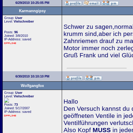
6/29/2010 10:25:05 PM
Karmanngipsy
Group:
User
Level:
Vielschreiber
Schwer zu sagen,normale
Posts:
96
krumm sind,aber ich pe
Joined: 3/8/2010
IP-Address: saved
Zahnriemen drauf zu ma
Motor immer noch zerle
Gruß Frank und viel Glü
6/30/2010 10:10:10 PM
Wolfgangfox
Group:
User
Level:
Vielschreiber
Hallo
Posts:
73
Den Versuch kannst du di
Joined: 5/17/2007
IP-Address: saved
geöffneten Ventile in je
Ventilführungen verluts
Also Kopf
MUSS
in jedem