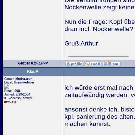
Nockenwelle zeigt keine 
Nun die Frage: Kopf übe
dran incl. Nockenwelle?
Gruß Arthur
7/4/2010 6:24:19 PM
KlauP
Group:
Moderator
Level:
Ureinwohner
ich würde erst mal nac
Posts:
908
zeitaufwändig werden, v
Joined: 7/29/2004
IP-Address: saved
ansonst denke ich, biste
kpl. sanierung des alten
machen kannst.