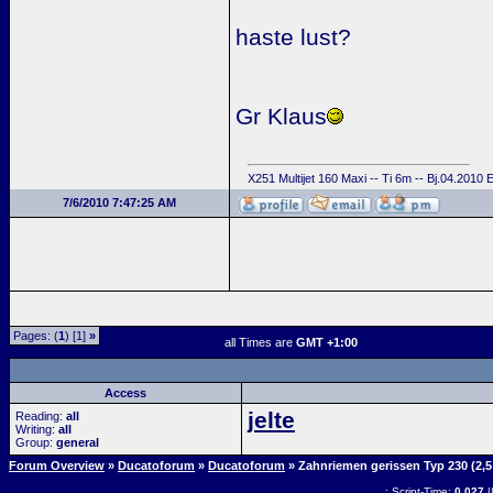
haste lust?
Gr Klaus
X251 Multijet 160 Maxi -- Ti 6m -- Bj.04.2010
7/6/2010 7:47:25 AM
Pages: (
1
) [1]
»
all Times are
GMT +1:00
Access
jelte
Reading:
all
Writing:
all
Group:
general
Forum Overview
»
Ducatoforum
»
Ducatoforum
» Zahnriemen gerissen Typ 230 (2,5
.: Script-Time:
0.027
|