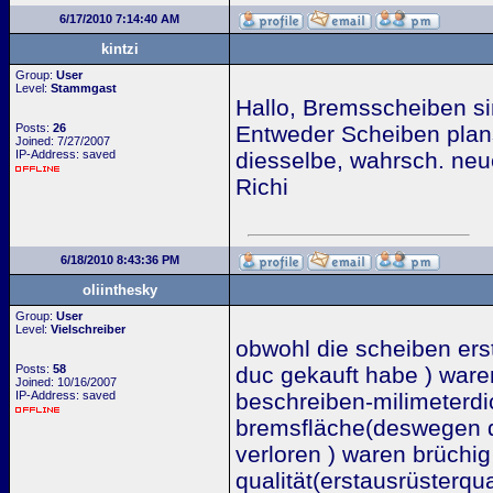
6/17/2010 7:14:40 AM
kintzi
Group:
User
Level:
Stammgast
Hallo, Bremsscheiben sin
Posts:
26
Entweder Scheiben plansc
Joined: 7/27/2007
IP-Address: saved
diesselbe, wahrsch. neu
Richi
6/18/2010 8:43:36 PM
oliinthesky
Group:
User
Level:
Vielschreiber
obwohl die scheiben erst
Posts:
58
duc gekauft habe ) waren
Joined: 10/16/2007
IP-Address: saved
beschreiben-milimeterdic
bremsfläche(deswegen d
verloren ) waren brüchig
qualität(erstausrüsterqual