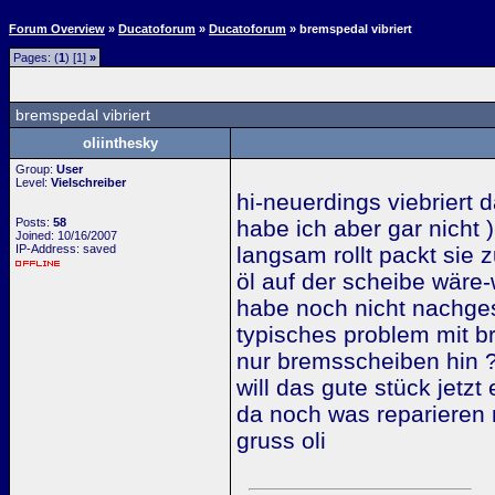
Forum Overview
»
Ducatoforum
»
Ducatoforum
» bremspedal vibriert
Pages: (
1
) [1]
»
bremspedal vibriert
oliinthesky
Group:
User
Level:
Vielschreiber
hi-neuerdings viebriert 
Posts:
58
habe ich aber gar nicht
Joined: 10/16/2007
IP-Address: saved
langsam rollt packt sie 
öl auf der scheibe wäre-w
habe noch nicht nachges
typisches problem mit br
nur bremsscheiben hin 
will das gute stück jetz
da noch was reparieren 
gruss oli