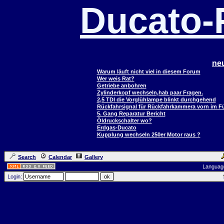
Ducato
ne
Warum läuft nicht viel in diesem Forum
Wer weis Rat?
Getriebe anbohren
Zylinderkopf wechseln,hab paar Fragen.
2,5 TDI die Vorglühlampe blinkt durchgehend
Rückfahrsignal für Rückfahrkammera vorn im 
5. Gang Reparatur Bericht
Öldruckschalter wo?
Erdgas-Ducato
Kupplung wechseln 250er Motor raus ?
Search
Calendar
Gallery
Languag
Login: