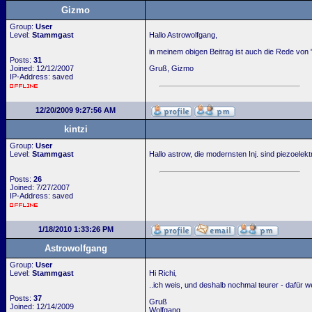
Gizmo
Group:
User
Level:
Stammgast
Hallo Astrowolfgang,
in meinem obigen Beitrag ist auch die Rede vo
Posts:
31
Joined: 12/12/2007
Gruß, Gizmo
IP-Address: saved
12/20/2009 9:27:56 AM
kintzi
Group:
User
Level:
Stammgast
Hallo astrow, die modernsten Inj. sind piezoelekt
Posts:
26
Joined: 7/27/2007
IP-Address: saved
1/18/2010 1:33:26 PM
Astrowolfgang
Group:
User
Level:
Stammgast
Hi Richi,
..ich weis, und deshalb nochmal teurer - dafür w
Posts:
37
Gruß
Joined: 12/14/2009
Wolfgang