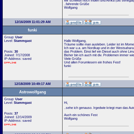
Mir schwebt noch Indien und Afrika (bis senegal
..fahrende Grüße
Wolfgang
12/16/2009 11:01:29 AM
funki
Group:
User
Level:
Stammgast
Hallo Wolfgang,
Träume sollte man ausleben. Leider ist im Momen
Ich war u.a. am Nordkap und in der Westsahara,
Posts:
30
das Problem. Einst lief ein Diesel auch ohne Lim
Joined: 7/17/2008
Bisher bin ich auch mit div. Problemen immer wi
IP-Address: saved
Viele Grüße
Und allen Forumlesern ein frohes Fest!
funki
12/18/2009 10:49:17 AM
Astrowolfgang
Group:
User
Level:
Stammgast
Hi,
..sehe ich genauso. Irgedwie kriegt man das Aut
Posts:
37
Auch ein schönes Fest
Joined: 12/14/2009
Wolfgang
IP-Address: saved