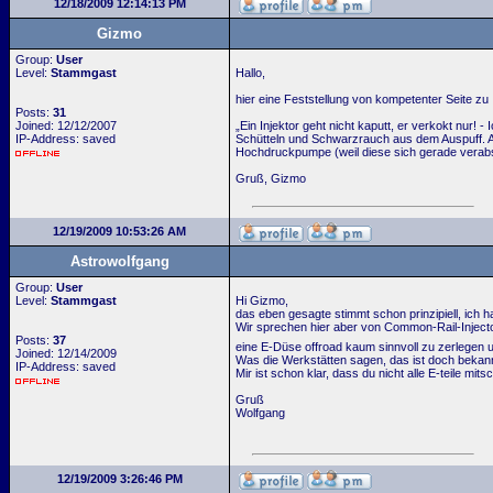
12/18/2009 12:14:13 PM
Gizmo
Group:
User
Level:
Stammgast
Hallo,
hier eine Feststellung von kompetenter Seite zu 
Posts:
31
Joined: 12/12/2007
„Ein Injektor geht nicht kaputt, er verkokt nur
IP-Address: saved
Schütteln und Schwarzrauch aus dem Auspuff. Al
Hochdruckpumpe (weil diese sich gerade verabsc
Gruß, Gizmo
12/19/2009 10:53:26 AM
Astrowolfgang
Group:
User
Level:
Stammgast
Hi Gizmo,
das eben gesagte stimmt schon prinzipiell, ich 
Wir sprechen hier aber von Common-Rail-Inject
Posts:
37
eine E-Düse offroad kaum sinnvoll zu zerlegen 
Joined: 12/14/2009
Was die Werkstätten sagen, das ist doch bekan
IP-Address: saved
Mir ist schon klar, dass du nicht alle E-teile m
Gruß
Wolfgang
12/19/2009 3:26:46 PM