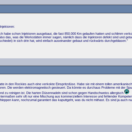
Injektoren:
! - Ich habe schon Injektoren ausgebaut, die fast 850.000 Km gelaufen hatten und schlimm ver
so das, was die Werkstätten immer sagen, nämlich dass die Injektoren defekt sind und getau
hiedet) in sich drin hat, wird einfach auseinander gebaut und rückwärts durchgeblasen."
hatte in den Rockies auch eine verkokte Einspritzdüse. Habe sie mit einem tollen amerikanis
oren. Die werden elektromagnetisch gesteuert. Da könnte es durchaus Probleme mit der S
und zu reinigen ist. Die harten Düsennadeln sind schon gegen Handschweiss allergisch.
ntermaßen sehr oft nur eine Mischung aus kommerziellem Interesse und fehlender Kompete
itschleppen kann, nochzumal garantiert das kaputtgeht, was du nicht mithast. Es sind ja auch n