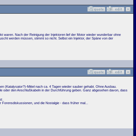
kokt waren. Nach der Reinigung der Injektoren lief der Motor wieder wunderbar ohne
scht werden müssen, stimmt so nicht. Selbst ein Injektor, der Späne von der
chen (Katalysator?)-Mittel nach ca. 4 Tagen wieder sauber gehabt. Ohne Ausbau.
pule oder den Anschlußkabeln in der Durchführung geben. Ganz abgesehen davon, dass
nz.
ur Forensdiskussionen, und die Nostalgie - dass früher mal...