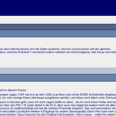
s dem Internet lassen sich die Daten auslesen, Service zurücksetzen und der gleichen.
rface, welches Protokoll ?–am besten währe natürlich ein Universalgerät, man hat ja versch
icht in diesem Forum.
rauriges sagen. FIAT hat erst ab dem X250 (can-Bus) eine echte EOBD Schnittstelle eingebau
r) nur sehr wenige Daten überhaupt ausgelesen werden, und diese noch falsch sind. Drehzahl 
uch zu löschen geht, kann ich nicht sagen (hoffe es aber) , da ich noch keine Fehler drin ha
 über den PIN 7 (K-Linie) direkt in die ECU. Aber auch das klappt bei weitem nicht mit alle
zessor ist multiframefähig und hat die meisten Protokolle integriert. Das sind wesentlich
ch beschaltet (zusätzlich weitere 6 Eingänge für andere Steuergeräte) Diese Pins kann kein 
ren können. Dazu brauchst Du den Original Fiat Examiner. (Viel zu teuer - selbst für meine