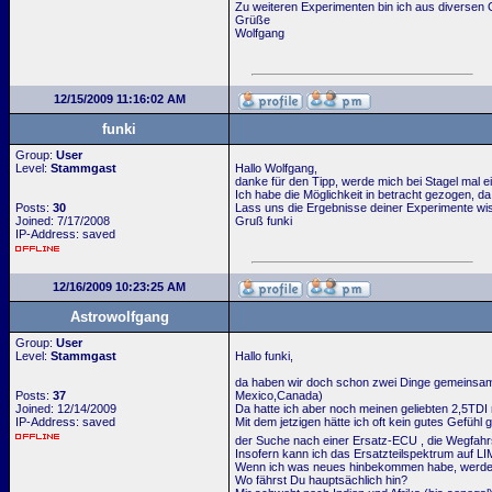
Zu weiteren Experimenten bin ich aus diversen 
Grüße
Wolfgang
12/15/2009 11:16:02 AM
funki
Group:
User
Level:
Stammgast
Hallo Wolfgang,
danke für den Tipp, werde mich bei Stagel mal ei
Ich habe die Möglichkeit in betracht gezogen, d
Posts:
30
Lass uns die Ergebnisse deiner Experimente wi
Joined: 7/17/2008
Gruß funki
IP-Address: saved
12/16/2009 10:23:25 AM
Astrowolfgang
Group:
User
Level:
Stammgast
Hallo funki,
da haben wir doch schon zwei Dinge gemeinsam.
Posts:
37
Mexico,Canada)
Joined: 12/14/2009
Da hatte ich aber noch meinen geliebten 2,5TDI
IP-Address: saved
Mit dem jetzigen hätte ich oft kein gutes Gefühl
der Suche nach einer Ersatz-ECU , die Wegfahrs
Insofern kann ich das Ersatzteilspektrum auf L
Wenn ich was neues hinbekommen habe, werde 
Wo fährst Du hauptsächlich hin?