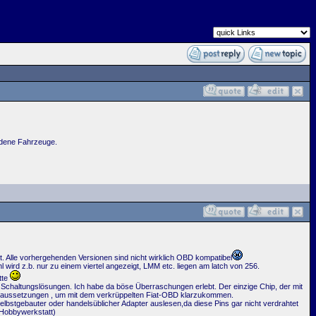
iedene Fahrzeuge.
t. Alle vorhergehenden Versionen sind nicht wirklich OBD kompatibel
wird z.b. nur zu einem viertel angezeigt, LMM etc. liegen am latch von 256.
tte
n Schaltungslösungen. Ich habe da böse Überraschungen erlebt. Der einzige Chip, der mit
e Voraussetzungen , um mit dem verkrüppelten Fiat-OBD klarzukommen.
selbstgebauter oder handelsüblicher Adapter auslesen,da diese Pins gar nicht verdrahtet
 Hobbywerkstatt)