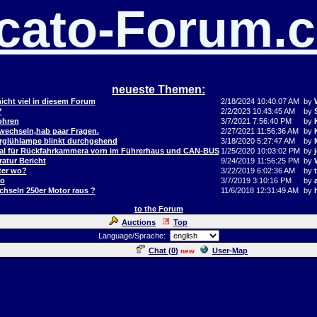
cato-Forum.
neueste Themen:
icht viel in diesem Forum
2/18/2024 10:40:07 AM
by
?
2/2/2023 10:43:45 AM
by
ohren
3/7/2021 7:56:40 PM
by
 wechseln,hab paar Fragen.
2/27/2021 11:56:36 AM
by
orglühlampe blinkt durchgehend
3/18/2020 5:27:47 AM
by
al für Rückfahrkammera vorn im Führerhaus und CAN-BUS
1/25/2020 10:03:02 PM
by
j
atur Bericht
9/24/2019 11:56:25 PM
by
ter wo?
3/22/2019 6:02:36 AM
by
to
3/7/2019 3:10:16 PM
by
hseln 250er Motor raus ?
11/6/2018 12:31:49 AM
by
to the Forum
Auctions
Top
Language/Sprache:
Chat (
0
)
User-Map
new