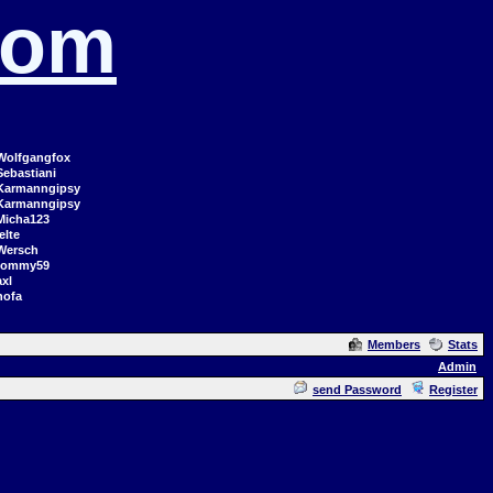
com
Wolfgangfox
Sebastiani
Karmanngipsy
Karmanngipsy
Micha123
elte
Wersch
tommy59
axl
hofa
Members
Stats
Admin
send Password
Register