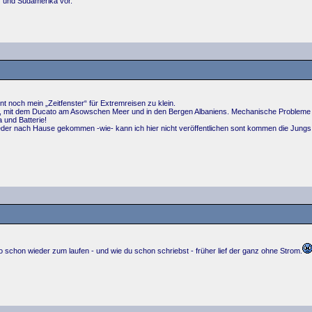
) und Südamerika vor.
t noch mein „Zeitfenster“ für Extremreisen zu klein.
 mit dem Ducato am Asowschen Meer und in den Bergen Albaniens. Mechanische Probleme bekom
a und Batterie!
eder nach Hause gekommen -wie- kann ich hier nicht veröffentlichen sont kommen die Jungs m
o schon wieder zum laufen - und wie du schon schriebst - früher lief der ganz ohne Strom.