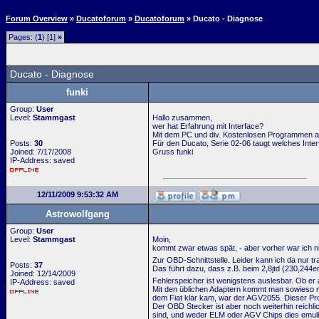
Forum Overview
»
Ducatoforum
»
Ducatoforum
» Ducato - Diagnose
Pages: (
1
) [1]
»
Ducato - Diagnose
funki
Group:
User
Level:
Stammgast
Hallo zusammen,
wer hat Erfahrung mit Interface?
Mit dem PC und div. Kostenlosen Programmen au
Posts:
30
Für den Ducato, Serie 02-06 taugt welches Inte
Joined: 7/17/2008
Gruss funki
IP-Address: saved
12/11/2009 9:53:32 AM
Astrowolfgang
Group:
User
Level:
Stammgast
Moin,
kommt zwar etwas spät, - aber vorher war ich n
Zur OBD-Schnittstelle. Leider kann ich da nur t
Posts:
37
Das führt dazu, dass z.B. beim 2,8jtd (230,244e
Joined: 12/14/2009
Fehlerspeicher ist wenigstens auslesbar. Ob er a
IP-Address: saved
Mit den üblichen Adaptern kommt man sowieso nur
dem Fiat klar kam, war der AGV2055. Dieser Pro
Der OBD Stecker ist aber noch weiterhin reichli
sind, und weder ELM oder AGV Chips dies emulie