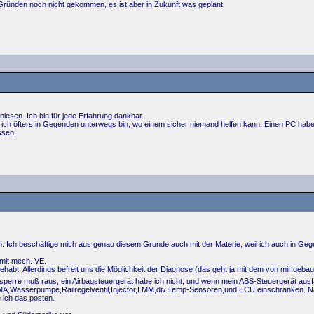
Gründen noch nicht gekommen, es ist aber in Zukunft was geplant.
nlesen. Ich bin für jede Erfahrung dankbar.
a ich öfters in Gegenden unterwegs bin, wo einem sicher niemand helfen kann. Einen PC habe
ssen!
 Ich beschäftige mich aus genau diesem Grunde auch mit der Materie, weil ich auch in Geg
 mit mech. VE.
 gehabt. Allerdings befreit uns die Möglichkeit der Diagnose (das geht ja mit dem von mir geba
perre muß raus, ein Airbagsteuergerät habe ich nicht, und wenn mein ABS-Steuergerät ausf
IMA,Wasserpumpe,Railregelventil,Injector,LMM,div.Temp-Sensoren,und ECU einschränken. Natür
ich das posten.