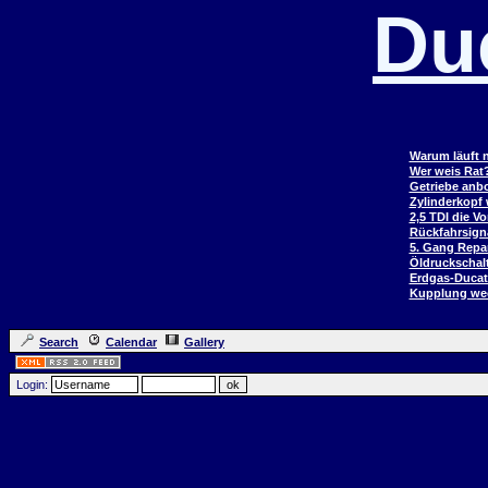
Du
Warum läuft n
Wer weis Rat
Getriebe anb
Zylinderkopf
2,5 TDI die V
Rückfahrsign
5. Gang Repar
Öldruckschal
Erdgas-Duca
Kupplung wec
Search
Calendar
Gallery
Login: