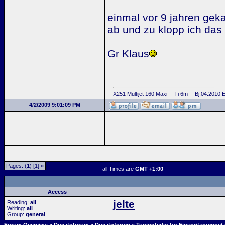
einmal vor 9 jahren gek
ab und zu klopp ich das te
Gr Klaus
X251 Multijet 160 Maxi -- Ti 6m -- Bj.04.2010
4/2/2009 9:01:09 PM
Pages: (
1
) [1]
»
all Times are
GMT +1:00
Access
jelte
Reading:
all
Writing:
all
Group:
general