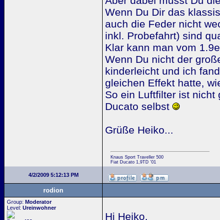
Aber dabei musst Du di
Wenn Du Dir das klassis
auch die Feder nicht wec
inkl. Probefahrt) sind qu
Klar kann man vom 1.9er 
Wenn Du nicht der große 
kinderleicht und ich fan
gleichen Effekt hatte, wi
So ein Luftfilter ist nic
Ducato selbst
Grüße Heiko...
Knaus Sport Traveller 500
Fiat Ducato 1,9TD '01
4/2/2009 5:12:13 PM
rodion
Group:
Moderator
Level:
Ureinwohner
Hi Heiko,