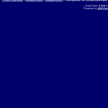
Forum Overview
»
Ducatoforum
»
Ducatoforum
» Tuningfeder für Einspritzpumpe(
.: Script-Time:
0.016
||
Powered by
ASP-Fas