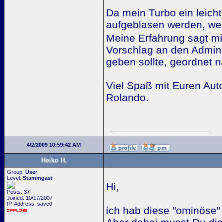
Da mein Turbo ein leich
aufgeblasen werden, wer
Meine Erfahrung sagt mir
Vorschlag an den Admin:
geben sollte, geordnet 
Viel Spaß mit Euren Au
Rolando.
4/2/2009 10:59:42 AM
Heiko H.
Group:
User
Level:
Stammgast
Hi,
Posts:
37
Joined: 10/17/2007
IP-Address: saved
ich hab diese "ominöse