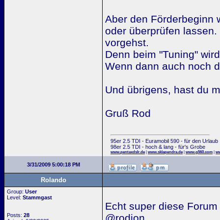
Aber den Förderbeginn w
oder überprüfen lassen.
vorgehst.
Denn beim "Tuning" wird
Wenn dann auch noch der
Und übrigens, hast du 
Gruß Rod
95er 2.5 TDI - Euramobil 590 - für den Urlaub
98er 2.5 TDI - hoch & lang - für's Grobe
www.pentaxdslr.de
|
www.sklapendra.de
|
www.g560.com
|
ww
3/31/2009 5:00:18 PM
Rolando
Group:
User
Level:
Stammgast
Echt super diese Forum 
Posts:
28
@rodion