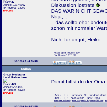
Posts:
37
Diskussion lostrete
Joined: 10/17/2007
IP-Address: saved
DAS WAR NICHT GEWO
Naja,...
...das sollte eher bede
schon mit normaler Wart
Nicht für ungut, Heiko...
Knaus Sport Traveller 500
Fiat Ducato 1,9TD '01
4/2/2009 5:44:59 PM
rodion
Group:
Moderator
Level:
Ureinwohner
Damit hilfst du der Oma
Posts:
429
Joined: 5/6/2005
IP-Address: saved
95er 2.5 TDI - Euramobil 590 - für den Urlaub
98er 2.5 TDI - hoch & lang - für's Grobe
www.pentaxdslr.de
|
www.sklapendra.de
|
www.g560.com
|
ww
4/2/2009 5:48:13 PM