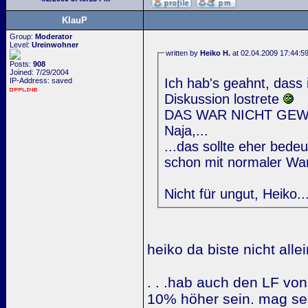
KlauP
Group:
Moderator
Level:
Ureinwohner
written by
Heiko H.
at 02.04.2009 17:44:5
Posts:
908
Joined: 7/29/2004
Ich hab's geahnt, dass i
IP-Address: saved
Diskussion lostrete
DAS WAR NICHT GEW
Naja,...
...das sollte eher bed
schon mit normaler War
Nicht für ungut, Heiko..
heiko da biste nicht allein
. . .hab auch den LF von
10% höher sein. mag sei