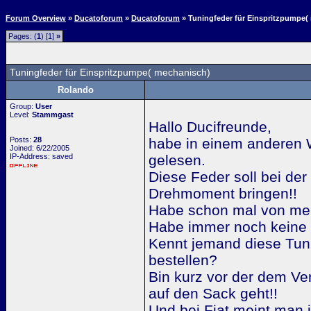
Forum Overview
»
Ducatoforum
»
Ducatoforum
» Tuningfeder für Einspritzpumpe(
Pages: (
1
) [1]
»
Tuningfeder für Einspritzpumpe( mechanisch)
Rolando
Group:
User
Level:
Stammgast
Hallo Ducifreunde,
Posts:
28
habe in einem anderen 
Joined: 6/22/2005
IP-Address: saved
gelesen.
Diese Feder soll bei de
Drehmoment bringen!!
Habe schon mal von me
Habe immer noch keine
Kennt jemand diese Tun
bestellen?
Bin kurz vor der dem Ve
auf den Sack geht!!
Und bei Fiat meint man 