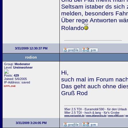
Seltsam istaber ds sic
melden, besonders Fahr
Über rege Antworten wär
Rolando
3/31/2009 12:30:37 PM
rodion
Group:
Moderator
Level:
Ureinwohner
Hi,
Posts:
429
such mal im Forum nach
Joined: 5/6/2005
IP-Address: saved
Das geht auch ohne die
Gruß Rod
95er 2.5 TDI - Euramobil 590 - für den Urlaub
98er 2.5 TDI - hoch & lang - für's Grobe
www.pentaxdslr.de
|
www.sklapendra.de
|
www.g560.com
|
ww
3/31/2009 3:24:05 PM