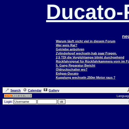
Ducato
ne
Warum läuft nicht viel in diesem Forum
Wer weis Rat?
Getriebe anbohren
Zylinderkopf wechseln,hab paar Fragen.
2,5 TDI die Vorglühlampe blinkt durchgehend
Rückfahrsignal für Rückfahrkammera vorn im 
5. Gang Reparatur Bericht
Öldruckschalter wo?
Erdgas-Ducato
Kupplung wechseln 250er Motor raus ?
Search
Calendar
Gallery
Languag
Login: