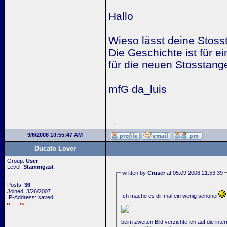
Hallo
Wieso lässt deine Stosst
Die Geschichte ist für 
für die neuen Stosstan
mfG da_luis
9/6/2008 10:55:47 AM
Ducato Lover
Group:
User
Level:
Stammgast
written by
Cruser
at 05.09.2008 21:53:39
Posts:
36
Joined: 3/26/2007
Ich mache es dir mal ein wenig schöner
IP-Address: saved
beim zweiten Bild verzichte ich auf die inte