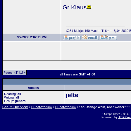
Gr Klaus
X251 Multijet 160 Maxi -- Ti 6m -- Bj.04.2010
9/7/2008 2:02:11 PM
Pages: (
1
) [1]
»
all Times are
GMT +1:00
Access
jelte
Reading:
all
Writing:
all
Group:
general
Forum Overview
»
Ducatoforum
»
Ducatoforum
» Stoßstange weiß, aber woher???
.: Script-Time:
0.016
|
Powered by
ASP-Fas