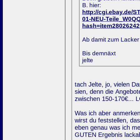
B. hier:
http://cgi.ebay.
01-NEU-Teile_W0Q
hash=item2802624
Ab damit zum Lacker u
Bis demnäxt
jelte
tach Jelte, jo, vielen D
sien, denn die Angebote
zwischen 150-170€... L
Was ich aber anmerken 
wirst du feststellen, 
eben genau was ich mei
GUTEN Ergebnis lackabl