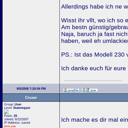
Allerdings habe ich ne 
Wisst ihr vllt, wo ich 
Am bestn günstig/gebra
Naja, baruch ja fast ni
haben, weil eh umlackier
PS.: Ist das Modell 230
Ich danke euch für eure 
9/5/2008 7:20:54 PM
Cruser
Group:
User
Level:
Stammgast
Posts:
25
Ich mache es dir mal ei
Joined: 6/22/2007
IP-Address: saved