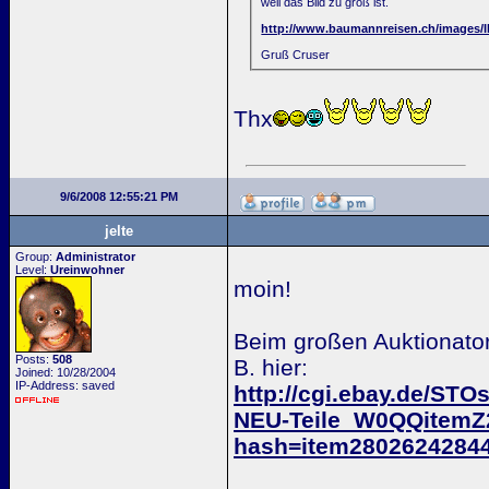
weil das Bild zu groß ist.
http://www.baumannreisen.ch/images/
Gruß Cruser
Thx
9/6/2008 12:55:21 PM
jelte
Group:
Administrator
Level:
Ureinwohner
moin!
Beim großen Auktionator
Posts:
508
B. hier:
Joined: 10/28/2004
IP-Address: saved
http://cgi.ebay.de/
NEU-Teile_W0QQitem
hash=item2802624284