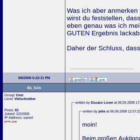
Was ich aber anmerken w
wirst du feststellen, d
eben genau was ich mein
GUTEN Ergebnis lackable
Daher der Schluss, das
9/6/2008 5:22:31 PM
da_luis
Group:
User
Level:
Vielschreiber
written by
Ducato Lover
at 06.09.2008 17
Posts:
61
written by
jelte
at 06.09.2008 12:57:2
Joined: 2/2/2006
IP-Address: saved
moin!
Beim großen Auktiona