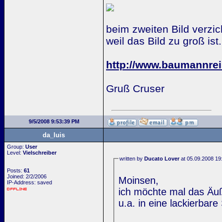
beim zweiten Bild verzic
weil das Bild zu groß ist.
http://www.baumannre
Gruß Cruser
9/5/2008 9:53:39 PM
da_luis
Group:
User
Level:
Vielschreiber
written by
Ducato Lover
at 05.09.2008 19
Posts:
61
Joined: 2/2/2006
Moinsen,
IP-Address: saved
ich möchte mal das Äu
u.a. in eine lackierbar