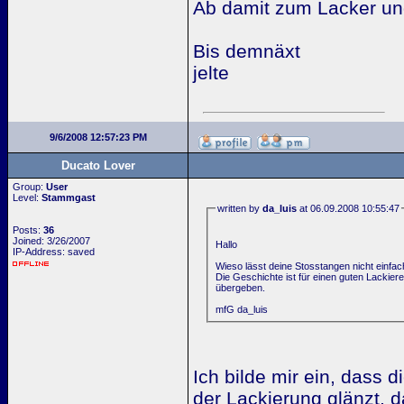
Ab damit zum Lacker und
Bis demnäxt
jelte
9/6/2008 12:57:23 PM
Ducato Lover
Group:
User
Level:
Stammgast
written by
da_luis
at 06.09.2008 10:55:47
Posts:
36
Joined: 3/26/2007
Hallo
IP-Address: saved
Wieso lässt deine Stosstangen nicht einfac
Die Geschichte ist für einen guten Lackie
übergeben.
mfG da_luis
Ich bilde mir ein, dass d
der Lackierung glänzt, d