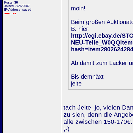
Posts:
36
Joined: 3/26/2007
moin!
IP-Address: saved
Beim großen Auktionato
B. hier:
http://cgi.ebay.de
NEU-Teile_W0QQite
hash=item280262428
Ab damit zum Lacker un
Bis demnäxt
jelte
tach Jelte, jo, vielen Da
zu sien, denn die Angeb
alle zwischen 150-170€.
;-)