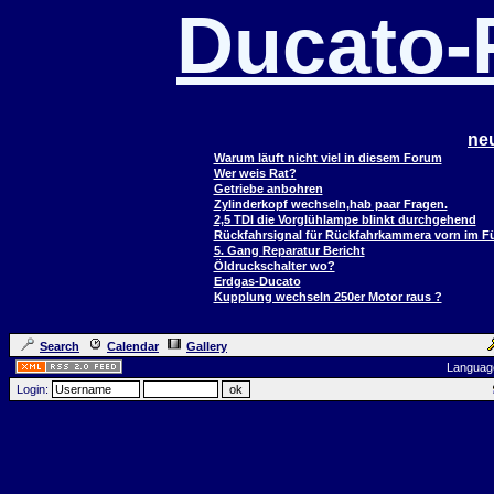
Ducato
ne
Warum läuft nicht viel in diesem Forum
Wer weis Rat?
Getriebe anbohren
Zylinderkopf wechseln,hab paar Fragen.
2,5 TDI die Vorglühlampe blinkt durchgehend
Rückfahrsignal für Rückfahrkammera vorn im 
5. Gang Reparatur Bericht
Öldruckschalter wo?
Erdgas-Ducato
Kupplung wechseln 250er Motor raus ?
Search
Calendar
Gallery
Languag
Login: