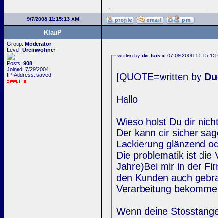
9/7/2008 11:15:13 AM
KlauP
Group:
Moderator
Level:
Ureinwohner
written by
da_luis
at 07.09.2008 11:15:13
Posts:
908
Joined: 7/29/2004
[QUOTE=written by
Du
IP-Address: saved
Hallo
Wieso holst Du dir nic
Der kann dir sicher sa
Lackierung glänzend od
Die problematik ist die
Jahre)Bei mir in der Fi
den Kunden auch gebrauc
Verarbeitung bekomme
Wenn deine Stosstangen 