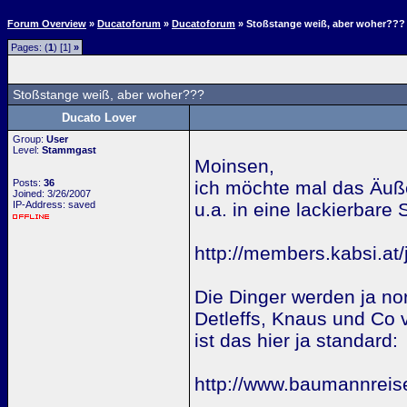
Forum Overview
»
Ducatoforum
»
Ducatoforum
» Stoßstange weiß, aber woher???
Pages: (
1
) [1]
»
Stoßstange weiß, aber woher???
Ducato Lover
Group:
User
Level:
Stammgast
Moinsen,
Posts:
36
ich möchte mal das Äuß
Joined: 3/26/2007
IP-Address: saved
u.a. in eine lackierbare
http://members.kabsi.at/
Die Dinger werden ja n
Detleffs, Knaus und Co v
ist das hier ja standard:
http://www.baumannrei