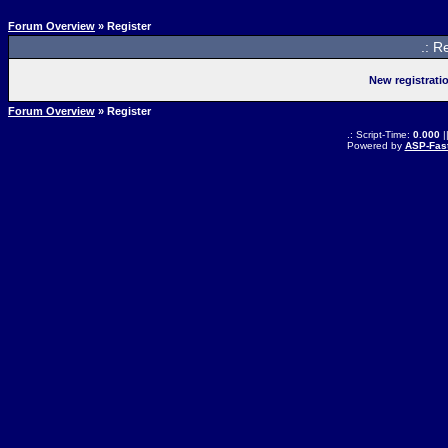
Forum Overview
» Register
.: R
New registrati
Forum Overview
» Register
.: Script-Time:
0.000
|
Powered by
ASP-Fas