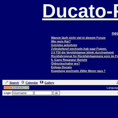
Ducato
ne
Warum läuft nicht viel in diesem Forum
Wer weis Rat?
Getriebe anbohren
Zylinderkopf wechseln,hab paar Fragen.
2,5 TDI die Vorglühlampe blinkt durchgehend
Rückfahrsignal für Rückfahrkammera vorn im 
5. Gang Reparatur Bericht
Öldruckschalter wo?
Erdgas-Ducato
Kupplung wechseln 250er Motor raus ?
Search
Calendar
Gallery
Languag
Login: