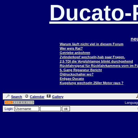
Ducato
ne
Warum läuft nicht viel in diesem Forum
Wer weis Rat?
Getriebe anbohren
Zylinderkopf wechseln,hab paar Fragen.
2,5 TDI die Vorglühlampe blinkt durchgehend
Rückfahrsignal für Rückfahrkammera vorn im 
5. Gang Reparatur Bericht
Öldruckschalter wo?
Erdgas-Ducato
Kupplung wechseln 250er Motor raus ?
Search
Calendar
Gallery
Languag
Login: