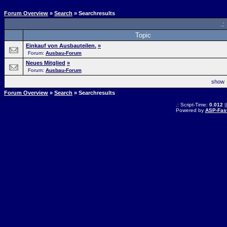
Forum Overview
»
Search
» Searchresults
.:
Topic
Einkauf von Ausbauteilen.
»
Forum:
Ausbau-Forum
Neues Mitglied
»
Forum:
Ausbau-Forum
sho
Forum Overview
»
Search
» Searchresults
.: Script-Time:
0.012
|
Powered by
ASP-Fas