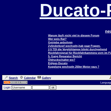
Ducato
ne
Warum läuft nicht viel in diesem Forum
Wer weis Rat?
Getriebe anbohren
Zylinderkopf wechseln,hab paar Fragen.
2,5 TDI die Vorglühlampe blinkt durchgehend
Rückfahrsignal für Rückfahrkammera vorn im 
5. Gang Reparatur Bericht
Öldruckschalter wo?
Erdgas-Ducato
Kupplung wechseln 250er Motor raus ?
Search
Calendar
Gallery
Languag
Login: