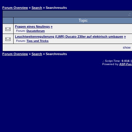
Forum Overview
»
Search
» Searchresults
.:
Topic
Fragen eines Neulings
»
Forum:
Ducatoforum
Leuchtweitenregulierung (LWR) Ducato 230er auf elektrisch umbauen
»
Forum:
Tips und Tricks
sho
Forum Overview
»
Search
» Searchresults
.: Script-Time:
0.016
|
Powered by
ASP-Fas