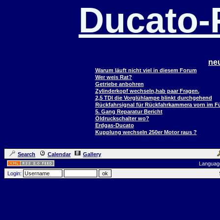
Ducato
ne
Warum läuft nicht viel in diesem Forum
Wer weis Rat?
Getriebe anbohren
Zylinderkopf wechseln,hab paar Fragen.
2,5 TDI die Vorglühlampe blinkt durchgehend
Rückfahrsignal für Rückfahrkammera vorn im 
5. Gang Reparatur Bericht
Öldruckschalter wo?
Erdgas-Ducato
Kupplung wechseln 250er Motor raus ?
Search
Calendar
Gallery
Languag
Login: