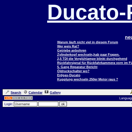
Ducato
ne
Warum läuft nicht viel in diesem Forum
Wer weis Rat?
Getriebe anbohren
Zylinderkopf wechseln,hab paar Fragen.
2,5 TDI die Vorglühlampe blinkt durchgehend
Rückfahrsignal für Rückfahrkammera vorn im 
5. Gang Reparatur Bericht
Öldruckschalter wo?
Erdgas-Ducato
Kupplung wechseln 250er Motor raus ?
Search
Calendar
Gallery
Languag
Login: