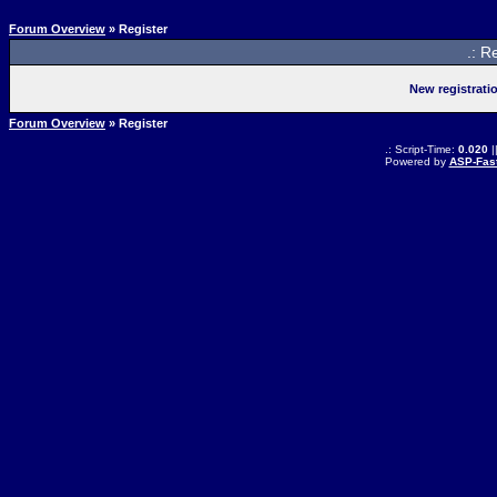
Forum Overview
» Register
.: R
New registrati
Forum Overview
» Register
.: Script-Time:
0.020
|
Powered by
ASP-Fas