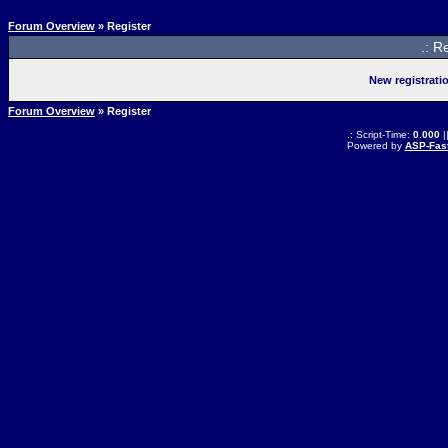
Forum Overview
» Register
.: R
New registrati
Forum Overview
» Register
.: Script-Time:
0.000
|
Powered by
ASP-Fas