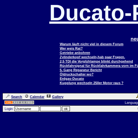
Ducato
ne
Warum läuft nicht viel in diesem Forum
Wer weis Rat?
Getriebe anbohren
Zylinderkopf wechseln,hab paar Fragen.
2,5 TDI die Vorglühlampe blinkt durchgehend
Rückfahrsignal für Rückfahrkammera vorn im 
5. Gang Reparatur Bericht
Öldruckschalter wo?
Erdgas-Ducato
Kupplung wechseln 250er Motor raus ?
Search
Calendar
Gallery
Languag
Login: