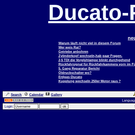
Ducato
ne
Warum läuft nicht viel in diesem Forum
Wer weis Rat?
Getriebe anbohren
Zylinderkopf wechseln,hab paar Fragen.
2,5 TDI die Vorglühlampe blinkt durchgehend
Rückfahrsignal für Rückfahrkammera vorn im 
5. Gang Reparatur Bericht
Öldruckschalter wo?
Erdgas-Ducato
Kupplung wechseln 250er Motor raus ?
Search
Calendar
Gallery
Languag
Login: