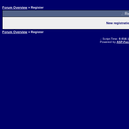
Forum Overview
» Register
.: R
New registrati
Forum Overview
» Register
.: Script-Time:
0.016
|
Powered by
ASP-Fas