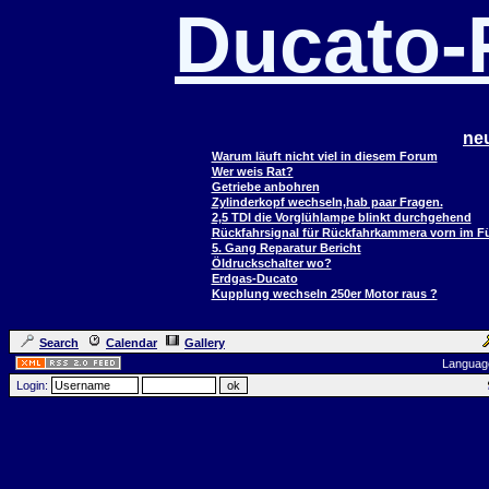
Ducato
ne
Warum läuft nicht viel in diesem Forum
Wer weis Rat?
Getriebe anbohren
Zylinderkopf wechseln,hab paar Fragen.
2,5 TDI die Vorglühlampe blinkt durchgehend
Rückfahrsignal für Rückfahrkammera vorn im 
5. Gang Reparatur Bericht
Öldruckschalter wo?
Erdgas-Ducato
Kupplung wechseln 250er Motor raus ?
Search
Calendar
Gallery
Languag
Login: