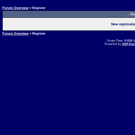
Forum Overview
» Register
.: R
New registrati
Forum Overview
» Register
.: Script-Time:
0.020
|
Powered by
ASP-Fas