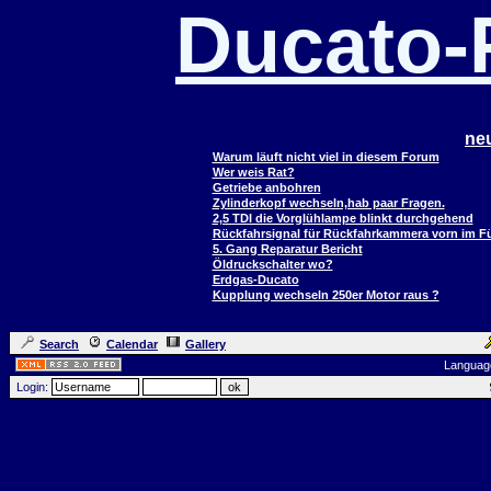
Ducato
ne
Warum läuft nicht viel in diesem Forum
Wer weis Rat?
Getriebe anbohren
Zylinderkopf wechseln,hab paar Fragen.
2,5 TDI die Vorglühlampe blinkt durchgehend
Rückfahrsignal für Rückfahrkammera vorn im 
5. Gang Reparatur Bericht
Öldruckschalter wo?
Erdgas-Ducato
Kupplung wechseln 250er Motor raus ?
Search
Calendar
Gallery
Languag
Login: