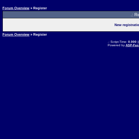
Forum Overview
» Register
.: R
New registrati
Forum Overview
» Register
.: Script-Time:
0.000
|
Powered by
ASP-Fas