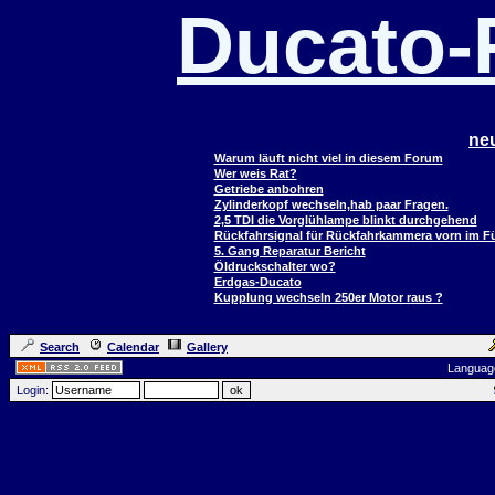
Ducato
ne
Warum läuft nicht viel in diesem Forum
Wer weis Rat?
Getriebe anbohren
Zylinderkopf wechseln,hab paar Fragen.
2,5 TDI die Vorglühlampe blinkt durchgehend
Rückfahrsignal für Rückfahrkammera vorn im 
5. Gang Reparatur Bericht
Öldruckschalter wo?
Erdgas-Ducato
Kupplung wechseln 250er Motor raus ?
Search
Calendar
Gallery
Languag
Login: