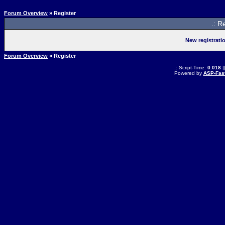
Forum Overview
» Register
.: R
New registrati
Forum Overview
» Register
.: Script-Time:
0.018
|
Powered by
ASP-Fas