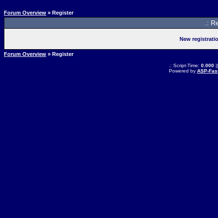
Forum Overview
» Register
.: R
New registrati
Forum Overview
» Register
.: Script-Time:
0.000
|
Powered by
ASP-Fas