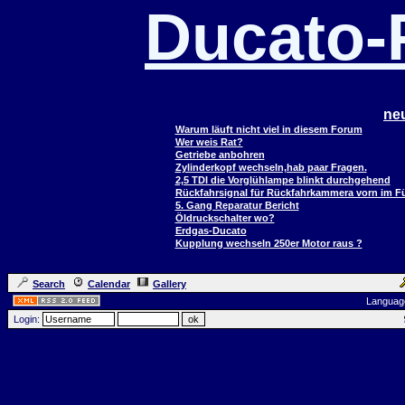
Ducato
ne
Warum läuft nicht viel in diesem Forum
Wer weis Rat?
Getriebe anbohren
Zylinderkopf wechseln,hab paar Fragen.
2,5 TDI die Vorglühlampe blinkt durchgehend
Rückfahrsignal für Rückfahrkammera vorn im 
5. Gang Reparatur Bericht
Öldruckschalter wo?
Erdgas-Ducato
Kupplung wechseln 250er Motor raus ?
Search
Calendar
Gallery
Languag
Login: