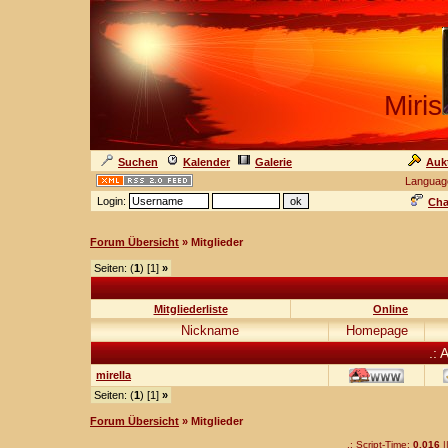
Miris
Suchen
Kalender
Galerie
Auk
Languag
Login:
Cha
Forum Übersicht
» Mitglieder
Seiten: (
1
) [1]
»
Mitgliederliste
Online
Nickname
Homepage
.: 
mirella
Seiten: (
1
) [1]
»
Forum Übersicht
» Mitglieder
.: Script-Time:
0,016
|