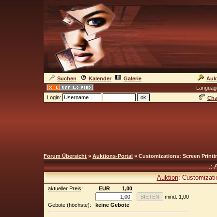
Suchen
Kalender
Galerie
Auk
Languag
Login:
Cha
Forum Übersicht
»
Auktions-Portal
» Customizations: Screen Print
.: 
Auktion
: Customizati
aktueller Preis
:
EUR
1,00
mind. 1,00
Gebote (höchste):
keine Gebote