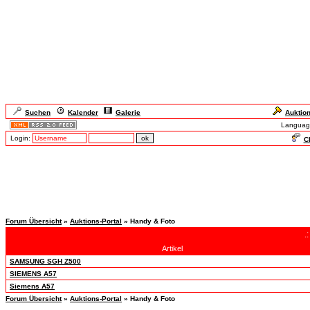
Suchen
Kalender
Galerie
Auktio
Languag
Login:
Ch
Forum Übersicht
»
Auktions-Portal
» Handy & Foto
.
Artikel
SAMSUNG SGH Z500
SIEMENS A57
Siemens A57
Forum Übersicht
»
Auktions-Portal
» Handy & Foto