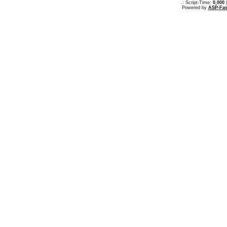
.: Script-Time:
0,000
|
Powered by
ASP-Fas