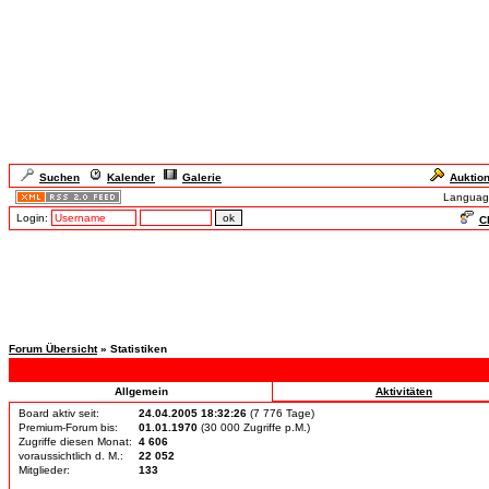
Suchen
Kalender
Galerie
Auktio
Languag
Login:
Ch
Forum Übersicht
» Statistiken
Allgemein
Aktivitäten
Board aktiv seit:
24.04.2005 18:32:26
(7 776 Tage)
Premium-Forum bis:
01.01.1970
(30 000 Zugriffe p.M.)
Zugriffe diesen Monat:
4 606
voraussichtlich d. M.:
22 052
Mitglieder:
133