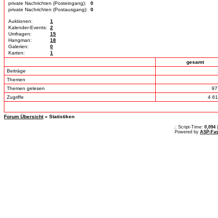
private Nachrichten (Posteingang):
0
private Nachrichten (Postausgang):
0
Auktionen:
1
Kalender-Events:
2
Umfragen:
15
Hangman:
18
Galerien:
0
Karten:
1
gesamt
Beiträge
Themen
Themen gelesen
97
Zugriffe
4 6
Forum Übersicht
» Statistiken
.: Script-Time:
0,094
|
Powered by
ASP-Fas