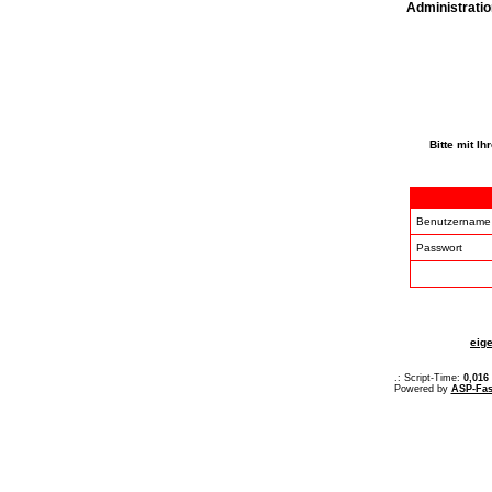
Administratio
Bitte mit I
Benutzernam
Passwort
eig
.: Script-Time:
0,016
Powered by
ASP-Fas