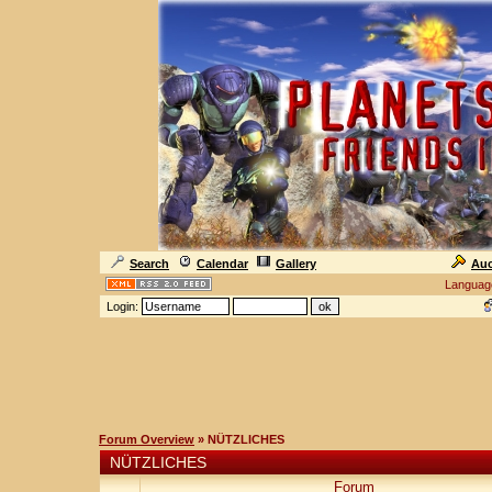
Search
Calendar
Gallery
Auc
Languag
Login:
Forum Overview
» NÜTZLICHES
NÜTZLICHES
Forum