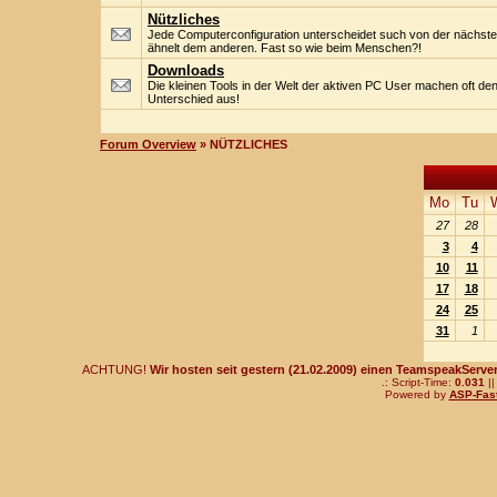
Nützliches
Jede Computerconfiguration unterscheidet such von der nächste
ähnelt dem anderen. Fast so wie beim Menschen?!
Downloads
Die kleinen Tools in der Welt der aktiven PC User machen oft de
Unterschied aus!
Forum Overview
» NÜTZLICHES
Mo
Tu
27
28
3
4
10
11
17
18
24
25
31
1
ACHTUNG!
Wir hosten seit gestern (21.02.2009) einen TeamspeakServer!
.: Script-Time:
0.031
||
Powered by
ASP-Fas