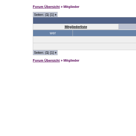
Forum Übersicht
» Mitglieder
Seiten: (
1
) [1]
»
Mitgliederliste
wer
Seiten: (
1
) [1]
»
Forum Übersicht
» Mitglieder