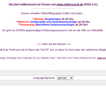
Herzlich willkommen im Forum von
www.onlinesucht.de
(HSO e.V.)
...........................................................
Unsere virtuellen Selbsthilfegruppen treffen sich jeden ...
*
Montag (
Angehörige
)
ab 20 Uhr,
*
Mittwoch (
Onlinespiel-und Onlinekaufsüchtige
)
ab 20 Uhr
*
Donnerstag (
Betroffene Onlinesexsüchtige
)
ab 20 Uhr!
Es geht um EUREN gegenseitigen Erfahrungsaustausch und um die Hilfe zur Selbsthilfe.
...+++ Klick auf den Banner +++
stellt Euer Profil und ruft im Raum die "HILFE" auf, so dass Ihr Euch über die zahlreichen Mögli
iträge unterliegen dem Copyright (C) von Gabriele Farke * Alle Infos zum Thema Onlinesucht hier:
www.onl
....
Language/Sprache: