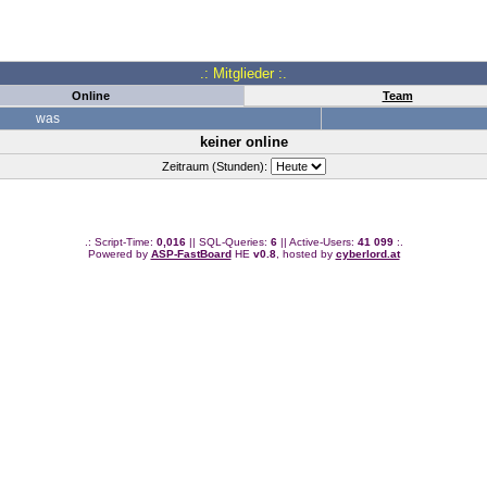
.: Mitglieder :.
Online
Team
was
keiner online
Zeitraum (Stunden):
.: Script-Time:
0,016
|| SQL-Queries:
6
|| Active-Users:
41 099
:.
Powered by
ASP-FastBoard
HE
v0.8
, hosted by
cyberlord.at