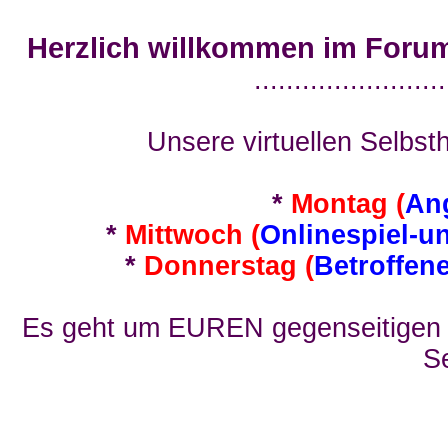
Herzlich willkommen im Foru
........................
Unsere virtuellen Selbsth
*
Montag (
An
*
Mittwoch (
Onlinespiel-u
*
Donnerstag (
Betroffen
Es geht um EUREN gegenseitigen E
Se