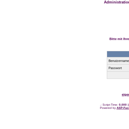
Administration
Bitte mit Ih
Benutzernam
Passwort
eige
.: Script-Time:
0,000
|
Powered by
ASP-Fas