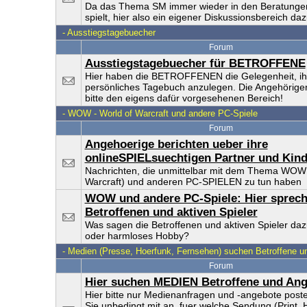
Da das Thema SM immer wieder in den Beratungen
spielt, hier also ein eigener Diskussionsbereich da
-
Ausstiegstagebuecher
Forum
Ausstiegstagebuecher für BETROFFENE
Hier haben die BETROFFENEN die Gelegenheit, ih
persönliches Tagebuch anzulegen. Die Angehörige
bitte den eigens dafür vorgesehenen Bereich!
-
WOW - World of Warcraft und andere PC-Spiele
Forum
Angehoerige berichten ueber ihre
onlineSPIELsuechtigen Partner und Kind
Nachrichten, die unmittelbar mit dem Thema WOW 
Warcraft) und anderen PC-SPIELEN zu tun haben
WOW und andere PC-Spiele: Hier sprech
Betroffenen und aktiven Spieler
Was sagen die Betroffenen und aktiven Spieler da
oder harmloses Hobby?
-
Medien (Presse, Hoerfunk, Fernsehen) suchen Betroffene u
Forum
Hier suchen MEDIEN Betroffene und Ang
Hier bitte nur Medienanfragen und -angebote post
Sie unbedingt mit an, fuer welche Sendung (Print, 