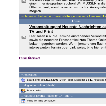
einen Interviewpartner suchen! Wir MÜSSEN in die
Öffentlichkeit, sonst bewegen wir nichts. Anonymität
möglich.
-
Oeffentlichkeitsarbeit/ Veranstaltungen/neueste Presseartike
Forum
Veranstaltungen/ Neueste Nachrichten a
TV und Print
Hier sollen u.a. die Termine anstehender Veransta
sowie die neuesten Presseartikel zum Thema Onli
bekanntgegeben werden. Wenn jemand von Euch 
interessanten Termin oder Link weiss, bitte hier ein
Forum Übersicht
:: Statistiken :.
Board aktiv seit
26.03.2006
(7440 Tage), Mitglieder
3 640
, neuestes 
:: Mitglieder online (Heute) :.
keiner online
:: Kalender-Events (nächsten 14 Tage) :.
keine Termine vorhanden