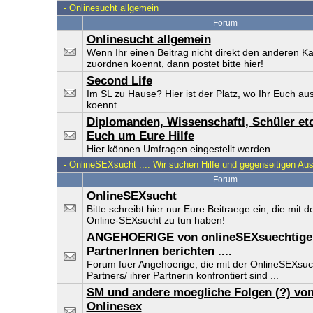
-
Onlinesucht allgemein
Forum
Onlinesucht allgemein
Wenn Ihr einen Beitrag nicht direkt den anderen K
zuordnen koennt, dann postet bitte hier!
Second Life
Im SL zu Hause? Hier ist der Platz, wo Ihr Euch a
koennt.
Diplomanden, Wissenschaftl, Schüler etc
Euch um Eure Hilfe
Hier können Umfragen eingestellt werden
-
OnlineSEXsucht .... Wir suchen Hilfe und gegenseitigen Au
Forum
OnlineSEXsucht
Bitte schreibt hier nur Eure Beitraege ein, die mit
Online-SEXsucht zu tun haben!
ANGEHOERIGE von onlineSEXsuechtige
PartnerInnen berichten ....
Forum fuer Angehoerige, die mit der OnlineSEXsuc
Partners/ ihrer Partnerin konfrontiert sind ...
SM und andere moegliche Folgen (?) vo
Onlinesex