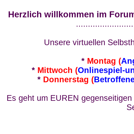
Herzlich willkommen im Foru
........................
Unsere virtuellen Selbsth
*
Montag (
An
*
Mittwoch (
Onlinespiel-u
*
Donnerstag (
Betroffen
Es geht um EUREN gegenseitigen E
Se