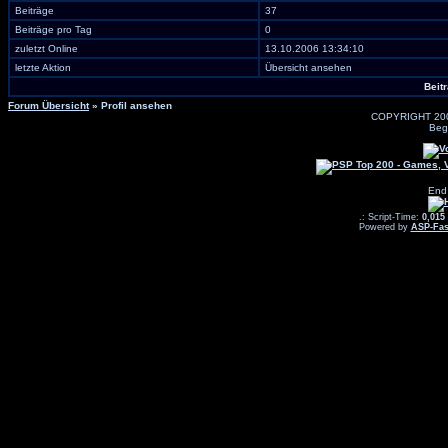
Beiträge
37
Beiträge pro Tag
0
zuletzt Online
13.10.2006 13:34:10
letzte Aktion
Übersicht ansehen
Beit
Forum Übersicht
» Profil ansehen
COPYRIGHT 20
Beg
End
.: Script-Time:
0,015
Powered by
ASP-Fas