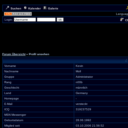
Suchen
Kalender
Galerie
Languag
Login:
Ch
Forum Übersicht
» Profil ansehen
.:
Vorname
Kevin
Nachname
Moll
Gruppe
Administrator
Rang
n00b
Geschlecht
männlich
Land
Germany
Homepage
-
E-Mail
versteckt
ICQ
319237529
MSN Messenger
Geburtsdatum
28.06.1992
Mitglied seit
03.10.2006 21:56:52