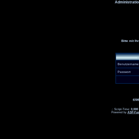
Administratio
Bitte mit I
Benutzernam
Passwort
eig
.: Script-Time:
0,000
Powered by
ASP-Fas