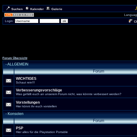
Suchen
Kalender
Galerie
Languag
Login:
Ch
Forum Übersicht
-
ALLGEMEIN
Forum
WICHTIGES
Schaut rein!!!
Verbesserungsvorschläge
Was gefällt euch an unserem Forum nicht, was könnte verbessert werden?
Vorstellungen
Hier könnt ihr euch vorstellen
-
Konsolen
Forum
PSP
Hier alles für die Playstation Portable