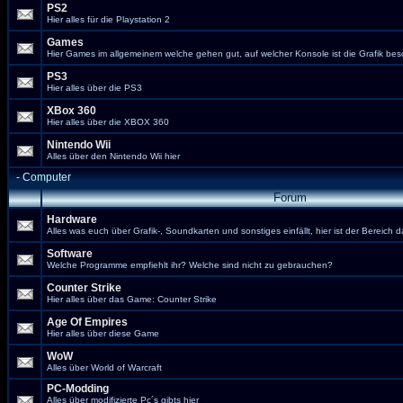
PS2
Hier alles für die Playstation 2
Games
Hier Games im allgemeinem welche gehen gut, auf welcher Konsole ist die Grafik bes
PS3
Hier alles über die PS3
XBox 360
Hier alles über die XBOX 360
Nintendo Wii
Alles über den Nintendo Wii hier
-
Computer
Forum
Hardware
Alles was euch über Grafik-, Soundkarten und sonstiges einfällt, hier ist der Bereich d
Software
Welche Programme empfiehlt ihr? Welche sind nicht zu gebrauchen?
Counter Strike
Hier alles über das Game: Counter Strike
Age Of Empires
Hier alles über diese Game
WoW
Alles über World of Warcraft
PC-Modding
Alles über modifizierte Pc´s gibts hier