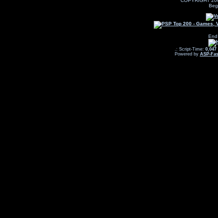
COPYRIGHT 20
Beg
End
.: Script-Time:
0,047
Powered by
ASP-Fas