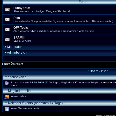
Forum
Funny Stuff
Alles was euch an lustigen Zeug einfällt hier rein
Pics
Hier entweder Computererstellte Sigs usw. von euch oder einfach Bilder von euch ;)
OFF Topic
Alles was irgendwo nicht dazu passt und ihr spammen wollt hier rein
SPAM!!!
LET'S SPAMM
+
Moderator
+
Adminbereich
Forum Übersicht
.: Board - Info :.
:: Statistiken :.
Board aktiv seit
03.10.2006
(7250 Tage), Mitglieder
487
, neuestes Mitglied
emmacharlo
mehr ..
:: Mitglieder online :.
keiner online
:: Kalender-Events (nächsten 14 Tage) :.
keine Termine vorhanden