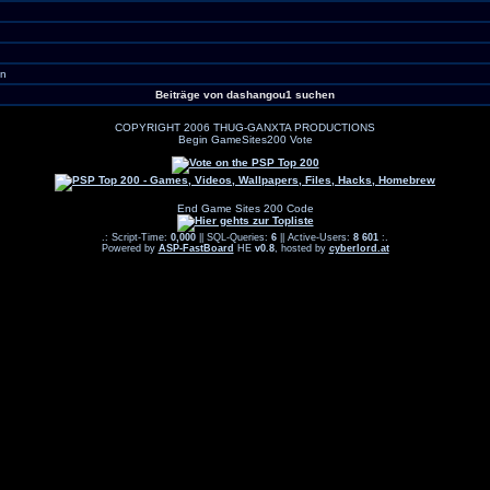
en
Beiträge von dashangou1 suchen
COPYRIGHT 2006 THUG-GANXTA PRODUCTIONS
Begin GameSites200 Vote
End Game Sites 200 Code
.: Script-Time:
0,000
|| SQL-Queries:
6
|| Active-Users:
8 601
:.
Powered by
ASP-FastBoard
HE
v0.8
, hosted by
cyberlord.at