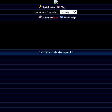
Auktionen
Top
Language/Sprache:
Chat (
0
)
User-Map
new
.: Profil von dashangou1 :.