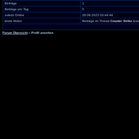
Beiträge
1
Beiträge pro Tag
0
zuletzt Online
28.08.2023 03:44:44
letzte Aktion
Beiträge im Thread
Counter Strike
les
Forum Übersicht
» Profil ansehen