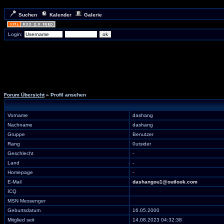
Suchen
Kalender
Galerie
Login:
Forum Übersicht
» Profil ansehen
Vorname
dashang
Nachname
dashang
Gruppe
Benutzer
Rang
0utsider
Geschlecht
-
Land
-
Homepage
-
E-Mail
dashangou1@outlook.com
ICQ
MSN Messenger
Geburtsdatum
16.05.2000
Mitglied seit
14.08.2023 04:32:38