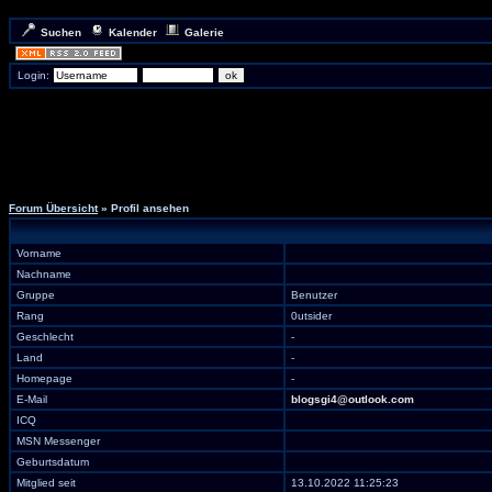
Suchen
Kalender
Galerie
Login:
Forum Übersicht
» Profil ansehen
Vorname
Nachname
Gruppe
Benutzer
Rang
0utsider
Geschlecht
-
Land
-
Homepage
-
E-Mail
blogsgi4@outlook.com
ICQ
MSN Messenger
Geburtsdatum
Mitglied seit
13.10.2022 11:25:23