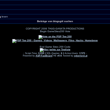
g
lesen
Beiträge von blogsgi4 suchen
COPYRIGHT 2006 THUG-GANXTA PRODUCTIONS
Begin GameSites200 Vote
End Game Sites 200 Code
.: Script-Time:
0,018
|| SQL-Queries:
6
|| Active-Users:
3 573
:.
Powered by
ASP-FastBoard
HE
v0.8
, hosted by
cyberlord.at