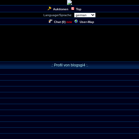
Auktionen
Top
Language/Sprache:
Chat (
0
)
User-Map
new
.: Profil von blogsgi4 :.