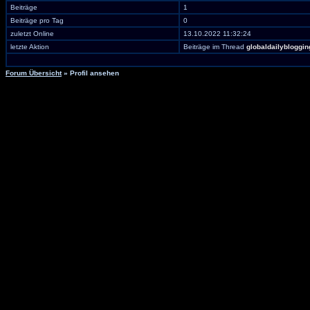
Beiträge
1
Beiträge pro Tag
0
zuletzt Online
13.10.2022 11:32:24
letzte Aktion
Beiträge im Thread
globaldailybloggin
Forum Übersicht
» Profil ansehen