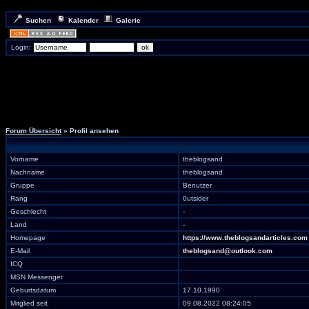
Suchen
Kalender
Galerie
Login:
Forum Übersicht
» Profil ansehen
Vorname
theblogsand
Nachname
theblogsand
Gruppe
Benutzer
Rang
0utsider
Geschlecht
-
Land
-
Homepage
https://www.theblogsandarticles.com
E-Mail
theblogsand@outlook.com
ICQ
MSN Messenger
Geburtsdatum
17.10.1990
Mitglied seit
09.08.2022 08:24:05