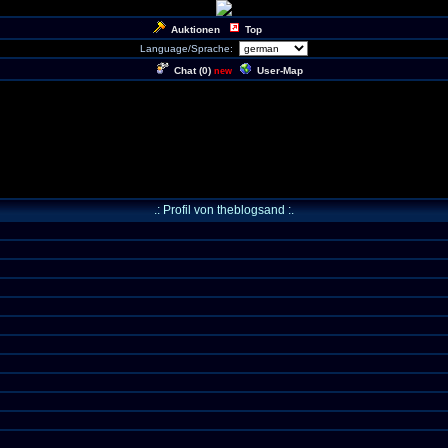
Auktionen
Top
Language/Sprache:
Chat (
0
)
User-Map
new
.: Profil von theblogsand :.