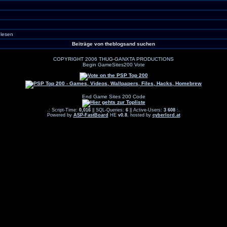
lesen
Beiträge von theblogsand suchen
COPYRIGHT 2006 THUG-GANXTA PRODUCTIONS
Begin GameSites200 Vote
End Game Sites 200 Code
.: Script-Time:
0,016
|| SQL-Queries:
6
|| Active-Users:
3 608
:.
Powered by
ASP-FastBoard
HE
v0.8
, hosted by
cyberlord.at