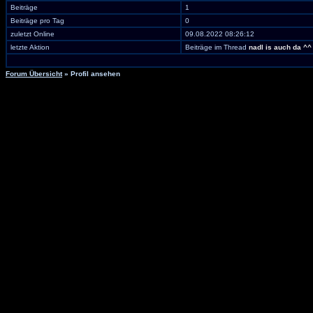
Beiträge
1
Beiträge pro Tag
0
zuletzt Online
09.08.2022 08:26:12
letzte Aktion
Beiträge im Thread
nadl is auch da ^^
Forum Übersicht
» Profil ansehen