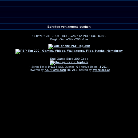
Beiträge von anttone suchen
COPYRIGHT 2006 THUG-GANXTA PRODUCTIONS
Begin GameSites200 Vote
End Game Sites 200 Code
.: Script-Time:
0,016
|| SQL-Queries:
6
|| Active-Users:
3 201
:.
Powered by
ASP-FastBoard
HE
v0.8
, hosted by
cyberlord.at