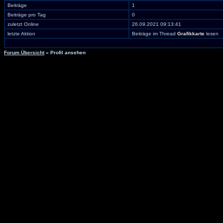
Beiträge
1
Beiträge pro Tag
0
zuletzt Online
26.09.2021 09:13:41
letzte Aktion
Beiträge im Thread
Grafikkarte
lesen
Forum Übersicht
» Profil ansehen