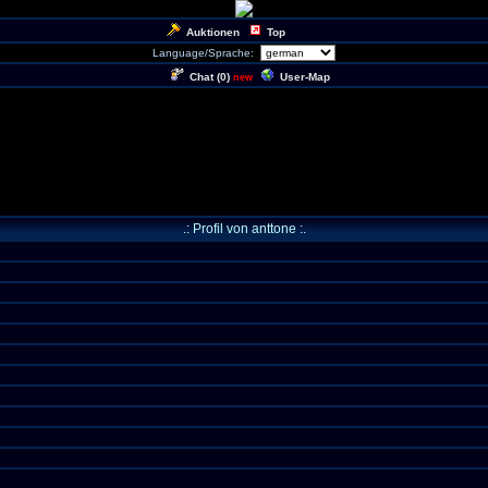
Auktionen
Top
Language/Sprache:
Chat (
0
)
User-Map
new
.: Profil von anttone :.