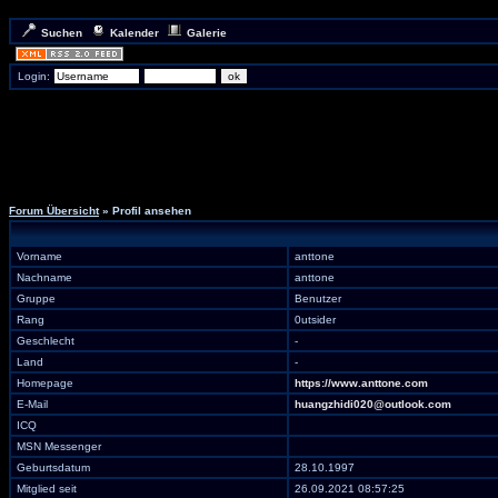
Suchen
Kalender
Galerie
Login:
Forum Übersicht
» Profil ansehen
Vorname
anttone
Nachname
anttone
Gruppe
Benutzer
Rang
0utsider
Geschlecht
-
Land
-
Homepage
https://www.anttone.com
E-Mail
huangzhidi020@outlook.com
ICQ
MSN Messenger
Geburtsdatum
28.10.1997
Mitglied seit
26.09.2021 08:57:25