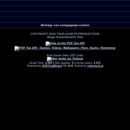
Beiträge von xwmgagwqw suchen
COPYRIGHT 2006 THUG-GANXTA PRODUCTIONS
Begin GameSites200 Vote
End Game Sites 200 Code
.: Script-Time:
0,000
|| SQL-Queries:
5
|| Active-Users:
3 572
:.
Powered by
ASP-FastBoard
HE
v0.8
, hosted by
cyberlord.at