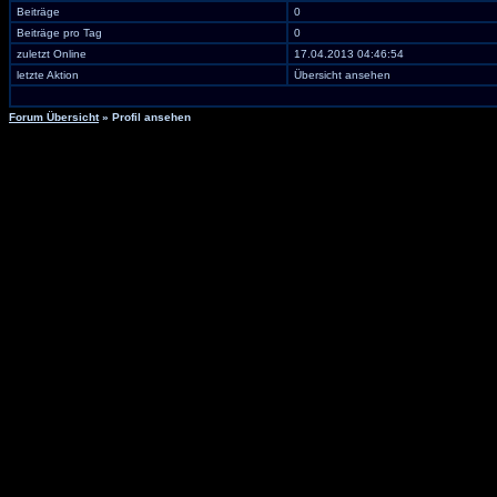
Beiträge
0
Beiträge pro Tag
0
zuletzt Online
17.04.2013 04:46:54
letzte Aktion
Übersicht ansehen
Forum Übersicht
» Profil ansehen