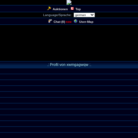
Auktionen
Top
Language/Sprache:
Chat (
0
)
User-Map
new
.: Profil von xwmgagwqw :.