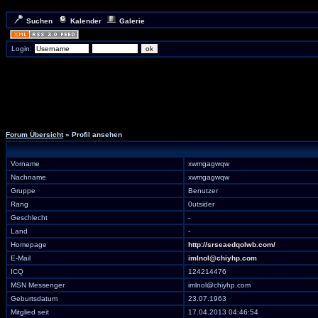
Suchen
Kalender
Galerie
Login:
Forum Übersicht
» Profil ansehen
Vorname
xwmgagwqw
Nachname
xwmgagwqw
Gruppe
Benutzer
Rang
0utsider
Geschlecht
-
Land
-
Homepage
http://srseaedqolwb.com/
E-Mail
imlnol@chiyhp.com
ICQ
124214476
MSN Messenger
imlnol@chiyhp.com
Geburtsdatum
23.07.1963
Mitglied seit
17.04.2013 04:46:54